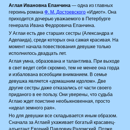
Аглая Ивановна Епанчина
— одна из главных
героинь романа
Ф. М. Достоевского
«Идиот». Она
приходится дочерью уважаемого в Петербурге
генерала Ивана Федоровича Епанчина.
У Аглаи есть две старших сестры (Александра и
Аделаида), среди которых она самая красивая. На
момент начала повествования девушке только
исполнилось двадцать лет.
Аглая умна, образована и талантлива. При выходе
в свет ведет себя скромно, тем не менее она горда
и избалована всеобщим вниманием. В семье
девушка является «домашним идолом». Две
другие сестры даже отказались от части своего
приданого в ее пользу. Они уверены, что судьба
Аглаю ждет поистине необыкновенная, просто
«идеал земного рая».
Но для девушки все складывается иным образом.
Сначала за Аглаей ухаживает богатый красавец-
адъютант Евгений Павлович Радомский. Позже