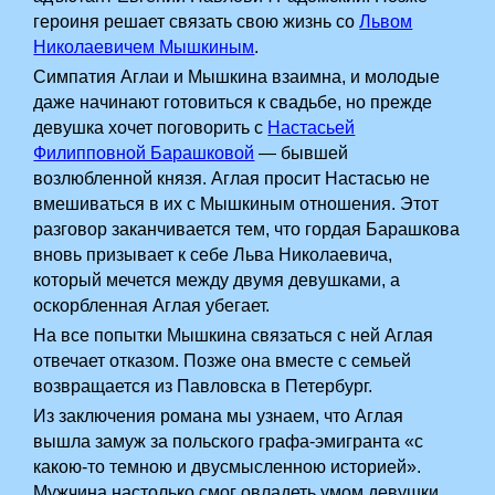
героиня решает связать свою жизнь со
Львом
Николаевичем Мышкиным
.
Симпатия Аглаи и Мышкина взаимна, и молодые
даже начинают готовиться к свадьбе, но прежде
девушка хочет поговорить с
Настасьей
Филипповной Барашковой
— бывшей
возлюбленной князя. Аглая просит Настасью не
вмешиваться в их с Мышкиным отношения. Этот
разговор заканчивается тем, что гордая Барашкова
вновь призывает к себе Льва Николаевича,
который мечется между двумя девушками, а
оскорбленная Аглая убегает.
На все попытки Мышкина связаться с ней Аглая
отвечает отказом. Позже она вместе с семьей
возвращается из Павловска в Петербург.
Из заключения романа мы узнаем, что Аглая
вышла замуж за польского графа-эмигранта «с
какою-то темною и двусмысленною историей».
Мужчина настолько смог овладеть умом девушки,