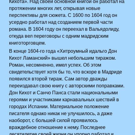
Кихота». Над своей основной книгой он работал на
протяжении многих лет, открывая новые
перспективы для сюжета. С 1600 по 1604 год он
усердно работал над созданием первой части
романа. В 1604 году он переехал в Вальядолиду,
откуда вел переговоры с одним мадридским
книготорговцем.
В конце 1604-го года «Хитроумный идальго Дон
Кихот Ламанский» вышел небольшим тиражом.
Роман, несомненно, имел успех. Об этом
свидетельствует хотя бы то, что вскоре в Мадриде
появился второй тираж. Сам автор дважды
переиздавал свою книгу с авторскими поправками.
Дон Кихот и Санчо Панса стали национальными
героями и участниками карнавальных шествий в
городах Испании. Материальное положение
писателя однако никак не улучшилось, а даже
наоборот, с большей силой проявилось
враждебное отношение к нему. Последнее
десятилетие своей жизни он упорно работал и