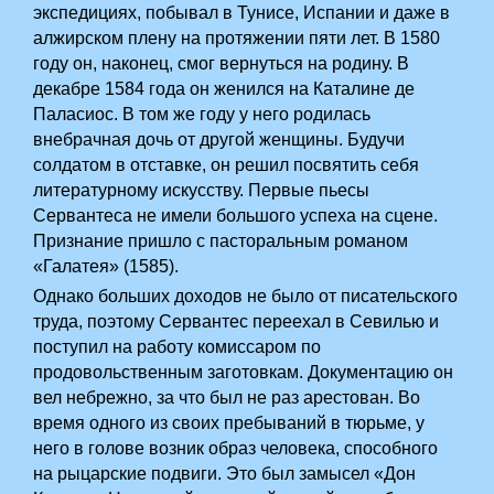
экспедициях, побывал в Тунисе, Испании и даже в
алжирском плену на протяжении пяти лет. В 1580
году он, наконец, смог вернуться на родину. В
декабре 1584 года он женился на Каталине де
Паласиос. В том же году у него родилась
внебрачная дочь от другой женщины. Будучи
солдатом в отставке, он решил посвятить себя
литературному искусству. Первые пьесы
Сервантеса не имели большого успеха на сцене.
Признание пришло с пасторальным романом
«Галатея» (1585).
Однако больших доходов не было от писательского
труда, поэтому Сервантес переехал в Севилью и
поступил на работу комиссаром по
продовольственным заготовкам. Документацию он
вел небрежно, за что был не раз арестован. Во
время одного из своих пребываний в тюрьме, у
него в голове возник образ человека, способного
на рыцарские подвиги. Это был замысел «Дон