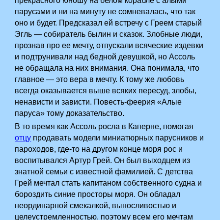
прекрасного юношу на белом корабле с алыми
парусами и ни на минуту не сомневалась, что так
оно и будет. Предсказал ей встречу с Греем старый
Эгль — собиратель былин и сказок. Злобные люди,
прознав про ее мечту, отпускали всяческие издевки
и подтрунивали над бедной девушкой, но Ассоль
не обращала на них внимания. Она понимала, что
главное — это вера в мечту. К тому же любовь
всегда оказывается выше всяких пересуд, злобы,
ненависти и зависти. Повесть-феерия «Алые
паруса» тому доказательство.
В то время как Ассоль росла в Каперне, помогая
отцу
продавать модели миниатюрных парусников и
пароходов, где-то на другом конце моря рос и
воспитывался Артур Грей. Он был выходцем из
знатной семьи с известной фамилией. С детства
Грей мечтал стать капитаном собственного судна и
бороздить синие просторы моря. Он обладал
неординарной смекалкой, выносливостью и
целеустремленностью, поэтому всем его мечтам