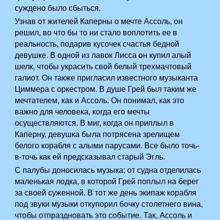
суждено было сбыться.
Узнав от жителей Каперны о мечте Ассоль, он
решил, во что бы то ни стало воплотить ее в
реальность, подарив кусочек счастья бедной
девушке. В одной из лавок Лисса он купил алый
шелк, чтобы украсить свой белый трехмачтовый
галиот. Он также пригласил известного музыканта
Циммера с оркестром. В душе Грей был таким же
мечтателем, как и Ассоль. Он понимал, как это
важно для человека, когда его мечты
осуществляются. В миг, когда он приплыл в
Каперну, девушка была потрясена зрелищем
белого корабля с алыми парусами. Все было точь-
в-точь как ей предсказывал старый Эгль.
С палубы доносилась музыка; от судна отделилась
маленькая лодка, в которой Грей поплыл на берег
за своей суженной. В тот же день экипаж корабля
под звуки музыки откупорил бочку столетнего вина,
чтобы отпраздновать это событие. Так, Ассоль и