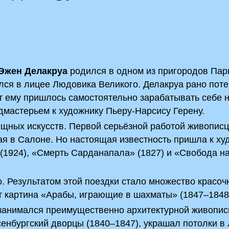
Эжен Делакруа
родился в одном из пригородов Пар
лся в лицее Людовика Великого. Делакруа рано пот
ет ему пришлось самостоятельно зарабатывать себе н
дмастерьем к художнику Пьеру-Нарсису Герену.
ящных искусств. Первой серьёзной работой живописц
ая в Салоне. Но настоящая известность пришла к ху
(1924), «Смерть Сарданапала» (1827) и «Свобода н
о. Результатом этой поездки стало множество красоч
ет картина «Арабы, играющие в шахматы» (1847–1848
занимался преимущественно архитектурной живопис
енбургский дворцы (1840–1847), украшал потолки в