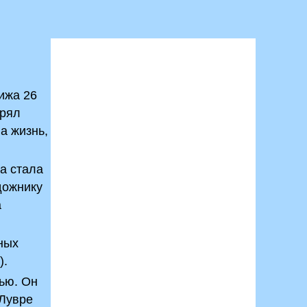
ижа 26
ерял
а жизнь,
а стала
дожнику
а
ных
).
ью. Он
 Лувре