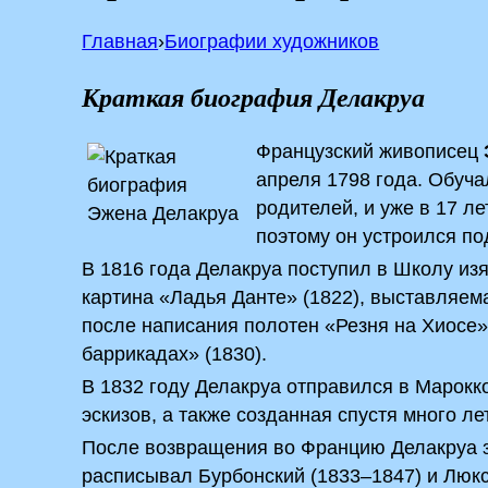
Главная
›
Биографии художников
Краткая биография Делакруа
Французский живописец
апреля 1798 года. Обуча
родителей, и уже в 17 л
поэтому он устроился по
В 1816 года Делакруа поступил в Школу из
картина «Ладья Данте» (1822), выставляем
после написания полотен «Резня на Хиосе»
баррикадах» (1830).
В 1832 году Делакруа отправился в Марокк
эскизов, а также созданная спустя много л
После возвращения во Францию Делакруа 
расписывал Бурбонский (1833–1847) и Люкс