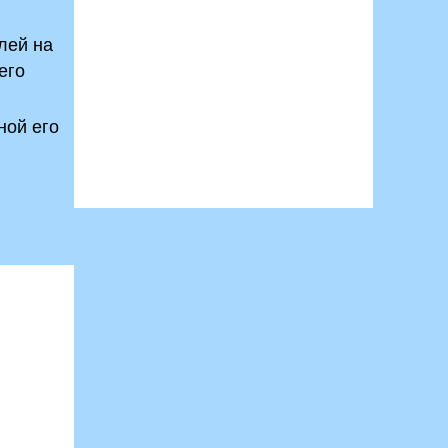
лей на
его
ной его