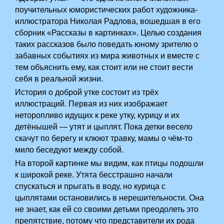
поучительных юмористических работ художника-
иллюстратора Николая Радлова, вошедшая в его
сборник «Рассказы в картинках». Целью создания
таких рассказов было поведать юному зрителю о
забавных событиях из мира животных и вместе с
тем объяснить ему, как стоит или не стоит вести
себя в реальной жизни.
История о доброй утке состоит из трёх
иллюстраций. Первая из них изображает
неторопливо идущих к реке утку, курицу и их
детёнышей — утят и цыплят. Пока детки весело
скачут по берегу и клюют травку, мамы о чём-то
мило беседуют между собой.
На второй картинке мы видим, как птицы подошли
к широкой реке. Утята бесстрашно начали
спускаться и прыгать в воду, но курица с
цыплятами остановились в нерешительности. Она
не знает, как ей со своими детьми преодолеть это
препятствие, потому что представители их рода