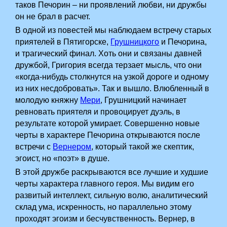
таков Печорин – ни проявлений любви, ни дружбы
он не брал в расчет.
В одной из повестей мы наблюдаем встречу старых
приятелей в Пятигорске,
Грушницкого
и Печорина,
и трагический финал. Хоть они и связаны давней
дружбой, Григория всегда терзает мысль, что они
«когда-нибудь столкнутся на узкой дороге и одному
из них несдобровать». Так и вышло. Влюбленный в
молодую княжну
Мери
, Грушницкий начинает
ревновать приятеля и провоцирует дуэль, в
результате которой умирает. Совершенно новые
черты в характере Печорина открываются после
встречи с
Вернером
, который такой же скептик,
эгоист, но «поэт» в душе.
В этой дружбе раскрываются все лучшие и худшие
черты характера главного героя. Мы видим его
развитый интеллект, сильную волю, аналитический
склад ума, искренность, но параллельно этому
проходят эгоизм и бесчувственность. Вернер, в