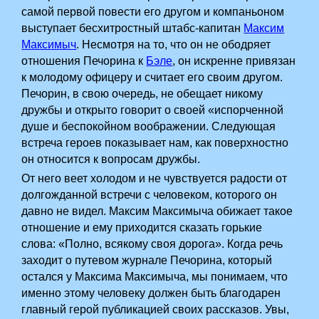
самой первой повести его другом и компаньоном
выступает бесхитростный штабс-капитан
Максим
Максимыч
. Несмотря на то, что он не ободряет
отношения Печорина к
Бэле
, он искренне привязан
к молодому офицеру и считает его своим другом.
Печорин, в свою очередь, не обещает никому
дружбы и открыто говорит о своей «испорченной
душе и беспокойном воображении. Следующая
встреча героев показывает нам, как поверхностно
он относится к вопросам дружбы.
От него веет холодом и не чувствуется радости от
долгожданной встречи с человеком, которого он
давно не видел. Максим Максимыча обижает такое
отношение и ему приходится сказать горькие
слова: «Полно, всякому своя дорога». Когда речь
заходит о путевом журнале Печорина, который
остался у Максима Максимыча, мы понимаем, что
именно этому человеку должен быть благодарен
главный герой публикацией своих рассказов. Увы,