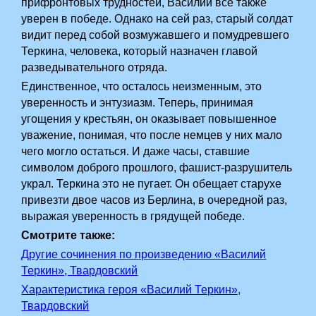
прифронтовых трудностей, Василий все также
уверен в победе. Однако на сей раз, старый солдат
видит перед собой возмужавшего и помудревшего
Теркина, человека, который назначен главой
разведывательного отряда.
Единственное, что осталось неизменным, это
уверенность и энтузиазм. Теперь, принимая
угощения у крестьян, он оказывает повышенное
уважение, понимая, что после немцев у них мало
чего могло остаться. И даже часы, ставшие
символом доброго прошлого, фашист-разрушитель
украл. Теркина это не пугает. Он обещает старухе
привезти двое часов из Берлина, в очередной раз,
выражая уверенность в­ грядущей победе.
Смотрите также:
Другие сочинения по произведению «Василий
Теркин», Твардовский
Характеристика героя «Василий Теркин»,
Твардовский