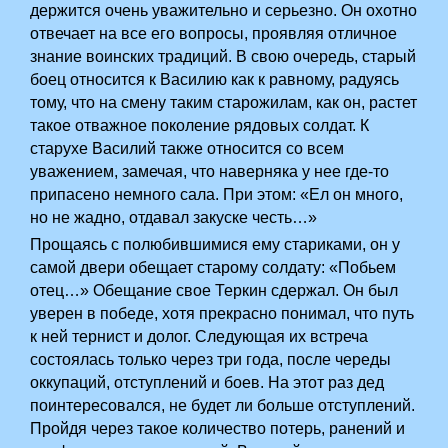
держится очень уважительно и серьезно. Он охотно
отвечает на все его вопросы, проявляя отличное
знание воинских традиций. В свою очередь, старый
боец относится к Василию как к равному, радуясь
тому, что на смену таким старожилам, как он, растет
такое отважное поколение рядовых солдат. К
старухе Василий также относится со всем
уважением, замечая, что наверняка у нее где-то
припасено немного сала. При этом: «Ел он много,
но не жадно, отдавал закуске честь…»
­Прощаясь с полюбившимися ему стариками, он у
самой двери обещает старому солдату: «Побьем
отец…» Обещание свое Теркин сдержал. Он был
уверен в победе, хотя прекрасно понимал, что путь
к ней тернист и долог. Следующая их встреча
состоялась только через три года, после череды
оккупаций, отступлений и боев. На этот раз дед
поинтересовался, не будет ли больше отступлений.
Пройдя через такое количество потерь, ранений и