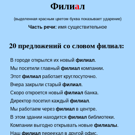
Фили
а
л
(выделенная красным цветом буква показывает ударение)
Часть речи:
имя существительное
20 предложений со словом филиал:
В городе открылся их новый
филиал
.
Мы посетили главный
филиал
компании.
Этот
филиал
работает круглосуточно.
Вчера закрыли старый
филиал
.
Скоро откроется новый
филиал
банка.
Директор посетил каждый
филиал
.
Мы работаем через
филиал
в центре.
В этом здании находится
филиал
библиотеки.
Компании выгодно открывать новые
филиалы
.
Наш
филиал
переехал в другой офис.