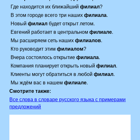
Где находится их ближайший
филиал
?
В этом городе всего три наших
филиала
.
Новый
филиал
будет открыт летом.
Евгений работает в центральном
филиале
.
Мы расширяем сеть наших
филиалов
.
Кто руководит этим
филиалом
?
Вчера состоялось открытие
филиала
.
Компания планирует открыть новый
филиал
.
Клиенты могут обратиться в любой
филиал
.
Мы ждём вас в нашем
филиале
.
Смотрите также:
Все слова в словаре русского языка с примерами
предложений