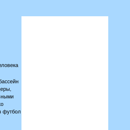
еловека
 бассейн
деры,
ивными
ко
 в футбол