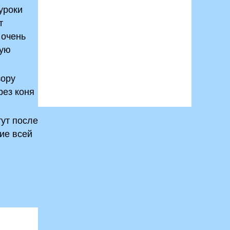
уроки
т
 очень
шую
зору
рез коня
тут после
ние всей