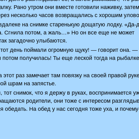
алку. Рано утром они вместе готовили наживку, зате
ерез несколько часов возвращались с хорошим улово
вдалеке на снимке старенькую дощатую лодку. «Да-д
. Сгнила потом, а жаль…» Но он все еще не может
 так загадочно улыбаются.
 тот день поймали огромную щуку! — говорит она. —
я потом получилась! Ты еще леской тогда на рыбалк
этот раз замечает там повязку на своей правой рук
ой шрам на запястье.
 тот снимок, что я держу в руках, воспринимается у
вращаются родители, они тоже с интересом разгляды
 обедать. На обед у нас сегодня тоже уха, и почему