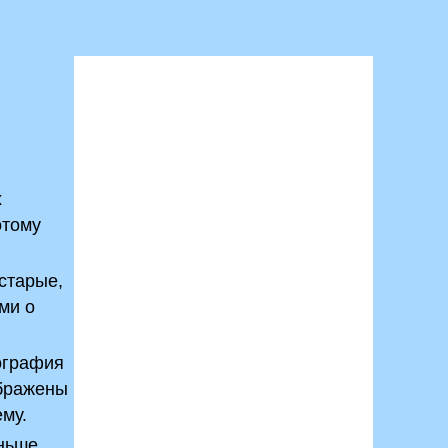
х
отому
 старые,
ми о
ография
ображены
му.
аньше