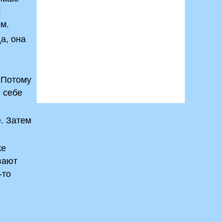
м
м.
а, она
 Потому
е себе
е. Затем
же
вают
-то