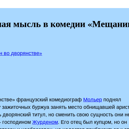
ная мысль в комедии «Мещани
 во дворянстве»
нстве» французский комедиограф
Мольер
поднял
у зажиточных буржуа занять место обнищавшей арист
ь дворянский титул, но сменить свою сущность они н
 — господином
Журденом
. Его отец был купцом, но он