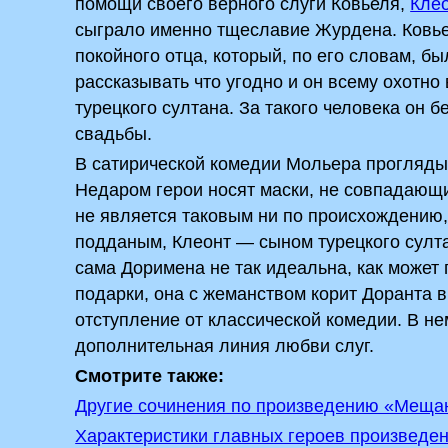
помощи своего верного слуги Ковьеля,
Кле
сыграло именно тщеславие Журдена. Ковьел
покойного отца, который, по его словам, 
рассказывать что угодно и он всему охотно 
турецкого султана. За такого человека он 
свадьбы.
В сатирической комедии Мольера проглядыв
Недаром герои носят маски, не совпадающи
не является таковым ни по происхождению,
подданым, Клеонт — сыном турецкого султан
сама Доримена не так идеальна, как может 
подарки, она с жеманством корит Доранта в 
отступление от классической комедии. В не
дополнительная линия любви слуг.
Смотрите также:
Другие сочинения по произведению «Меща
Характеристики главных героев произведе