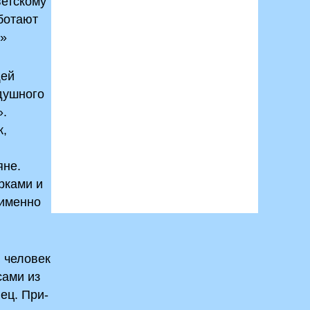
ветскому
ботают
о»
щей
одушного
».
к,
яне.
рками и
 именно
й человек
сами из
ец. При­