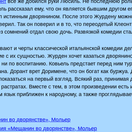
онт
все же добился руки Люсиль. Не последнюю роль
ь рассказал ему, что он является бывшим другом е
был истинным дворянином. После этого Журдену можн
верил. Так он поверил и в то, что переодетый Клеон
без сомнений отдал свою дочь. Развязкой комедии ст
ают и черты классической итальянской комедии дел
е с их сущностью. Журден хочет казаться дворянино
 ни по воспитанию. Ковьель предстает перед ним тур
а. Дорант врет Доримене, что он богат как буржуа. 
показаться на первый взгляд. Всякий раз, принимая 
растратах. Вместе с тем, в этом произведении есть 
м язык приближен к народному, а также проглядывае
нин во дворянстве», Мольер
ния «Мещанин во дворянстве», Мольер