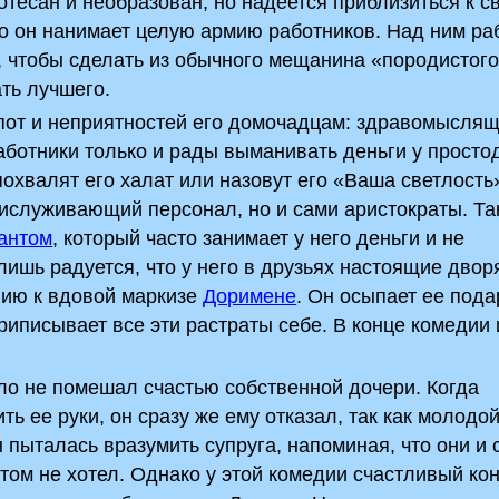
еотесан и необразован, но надеется приблизиться к с
го он нанимает целую армию работников. Над ним ра
, чтобы сделать из обычного мещанина «породистог
ть лучшего.
пот и неприятностей его домочадцам: здравомысля
аботники только и рады выманивать деньги у прост
 похвалят его халат или назовут его «Ваша светлость
ислуживающий персонал, но и сами аристократы. Та
антом
, который часто занимает у него деньги и не
лишь радуется, что у него в друзьях настоящие двор
нию к вдовой маркизе
Доримене
. Он осыпает ее пода
риписывает все эти растраты себе. В конце комедии
ыло не помешал счастью собственной дочери. Когда
 ее руки, он сразу же ему отказал, так как молодо
пыталась вразумить супруга, напоминая, что они и 
том не хотел. Однако у этой комедии счастливый кон