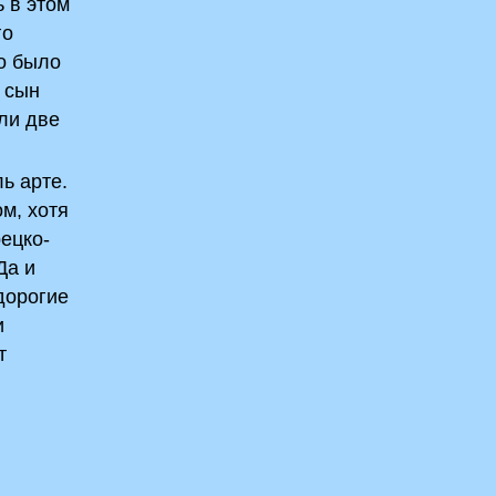
 в этом
го
о было
т сын
али две
ь арте.
м, хотя
ецко-
Да и
дорогие
и
т