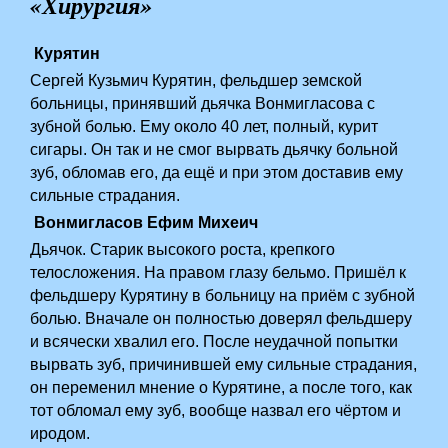
«Хирургия»
Курятин
Сергей Кузьмич Курятин, фельдшер земской
больницы, принявший дьячка Вонмигласова с
зубной болью. Ему около 40 лет, полный, курит
сигары. Он так и не смог вырвать дьячку больной
зуб, обломав его, да ещё и при этом доставив ему
сильные страдания.
Вонмигласов Ефим Михеич
Дьячок. Старик высокого роста, крепкого
телосложения. На правом глазу бельмо. Пришёл к
фельдшеру Курятину в больницу на приём с зубной
болью. Вначале он полностью доверял фельдшеру
и всячески хвалил его. После неудачной попытки
вырвать зуб, причинившей ему сильные страдания,
он переменил мнение о Курятине, а после того, как
тот обломал ему зуб, вообще назвал его чёртом и
иродом.