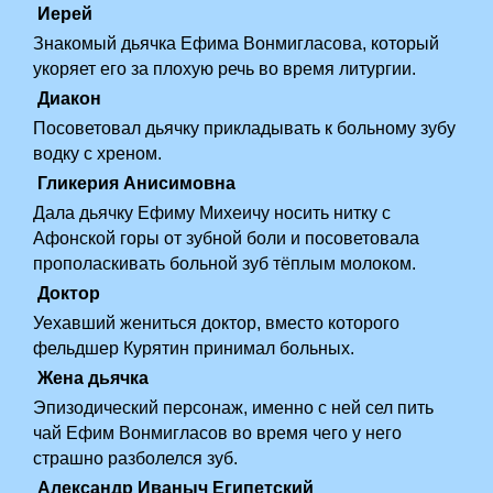
Иерей
Знакомый дьячка Ефима Вонмигласова, который
укоряет его за плохую речь во время литургии.
Диакон
Посоветовал дьячку прикладывать к больному зубу
водку с хреном.
Гликерия Анисимовна
Дала дьячку Ефиму Михеичу носить нитку с
Афонской горы от зубной боли и посоветовала
прополаскивать больной зуб тёплым молоком.
Доктор
Уехавший жениться доктор, вместо которого
фельдшер Курятин принимал больных.
Жена дьячка
Эпизодический персонаж, именно с ней сел пить
чай Ефим Вонмигласов во время чего у него
страшно разболелся зуб.
Александр Иваныч Египетский