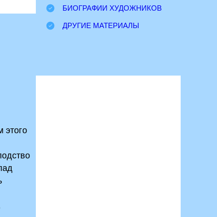
БИОГРАФИИ ХУДОЖНИКОВ
ДРУГИЕ МАТЕРИАЛЫ
м этого
подство
пад
ь
е