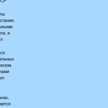
ССР
кла
стание,
ешными
ла, и
ыл
хся
еальных
Союзом
анами
ал
анах,
ается