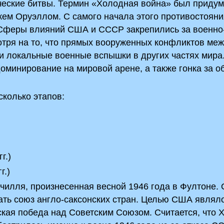
ческие битвы. Термин «Холодная война» был приду
ем Оруэллом. С самого начала этого противостояни
 Сферы влияний США и СССР закрепились за военно
тря на то, что прямых вооруженных конфликтов меж
и локальные военные вспышки в других частях мира
доминирование на мировой арене, а также гонка за 
колько этапов:
г.)
г.)
чилля, произнесенная весной 1946 года в Фултоне. 
ать союз англо-саксонских стран. Целью США являл
ская победа над Советским Союзом. Считается, что 