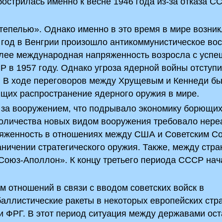
бострилась именно к весне 1946 года из-за отказа С
тепелью». Однако именно в это время в мире возни
2 год в Венгрии произошло антикоммунистическое вос
более международная напряженность возросла с усп
 в 1957 году. Однако угроза ядерной войны отступи
. В ходе переговоров между Хрущевым и Кеннеди б
щих распространение ядерного оружия в мире.
й за вооружением, что подрывало экономику борющи
о количества новых видом вооружения требовало нер
апряженность в отношениях между США и Советским 
аничении стратегического оружия. Также, между стр
Союз-Аполлон». К концу третьего периода СССР нач
 отношений в связи с вводом советских войск в
аллистические ракеты в некоторых европейских стр
 ФРГ. В этот период ситуация между державами ост