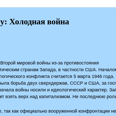
му: Холодная война
 Второй мировой войны из-за противостояния
тическим странам Запада, в частности США. Начало
огического конфликта считается 5 марта 1946 года.
 была борьба двух сверхдержав, СССР и США, за гос
ачала войны носили и идеологический характер. За
ет взять верх над капитализмом. Не последнюю рол
е, так как официально вооруженной конфронтации н