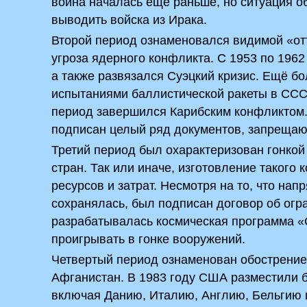
война началась ещё раньше, но ситуация о
выводить войска из Ирака.
Второй период ознаменовался видимой «от
угроза ядерного конфликта. С 1953 по 196
а также развязался Суэцкий кризис. Ещё 
испытаниями баллистической ракеты в СССР
период завершился Карибским конфликтом
подписан целый ряд документов, запрещаю
Третий период был охарактеризован гонко
стран. Так или иначе, изготовление таког
ресурсов и затрат. Несмотря на то, что н
сохранялась, был подписан договор об огр
разрабатывалась космическая программа «
проигрывать в гонке вооружений.
Четвертый период ознаменован обострением
Афганистан. В 1983 году США разместили б
включая Данию, Италию, Англию, Бельгию и