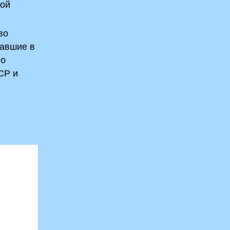
ной
во
вавшие в
ло
СР и