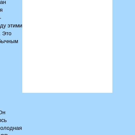
ман
я
-
ду этими
. Это
обычным
Он
ось
Холодная