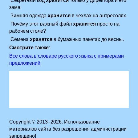
Секретный код
хранится
только у директора и его
зама.
Зимняя одежда
хранится
в чехлах на антресолях.
Почёмy этот важный файл
хранится
просто на
рабочем столе?
Семена
хранятся
в бумажных пакетах до весны.
Смотрите также:
Все слова в словаре русского языка с примерами
предложений
Copyright © 2013–2026. Использование
материалов сайта без разрешения администрации
запрещено!