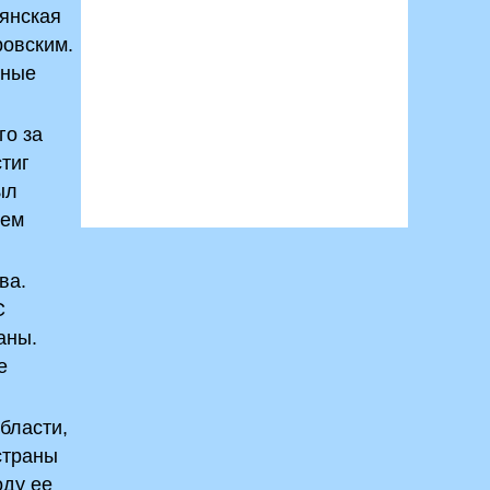
оянская
ровским.
тные
го за
тиг
ыл
тем
ва.
С
аны.
е
бласти,
страны
оду ее