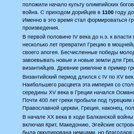
положили начало культу олимпийских богов
война. С приходом дорийцев в
1100
году до
Именно в это время стал формироваться гр
произведения.
В первой половине IV века до н.э. к власт
несколько лет превратил Грецию в мощней
своего апогея. Бесчисленные победы молод
завоевывать новые и новые земли для Грец
византийцев. Древние римляне в пример гр
Византийский период длился с IV по XV век
Наибольшего расцвета эта империя со стол
середины XV века в Греции начался Османс
Почти 400 лет греки пробыли под турецким 
Православной церкви, Греция, наконец, по
В начале XX века в ходе Балканской войны
включая Крит, Македонию, Эгейские остров
была оккупирована немцами, но благодаря