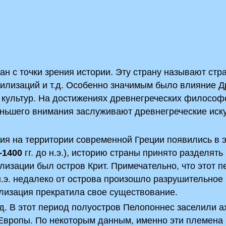
н с точки зрения истории. Эту страну называют стр
илизаций и т.д. Особенно значимым было влияние 
 культур. На достижениях древнегреческих философ
ньшего внимания заслуживают древнегреческие иску
ия на территории современной Греции появились в 
-1400
гг. до н.э.), историю страны принято разделять
лизации был остров Крит. Примечательно, что этот п
н.э. недалеко от острова произошло разрушительное
лизация прекратила свое существование.
од. В этот период полуостров Пелопоннес заселили а
Европы. По некоторым данным, именно эти племена