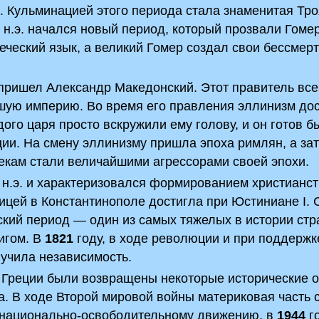
. Кульминацией этого периода стала знаменитая Тр
 н.э. начался новый период, который прозвали Гоме
еческий язык, а великий Гомер создал свои бессмер
и пришел Александр Македонский. Этот правитель все
шую империю. Во время его правления эллинизм дос
ого царя просто вскружили ему голову, и он готов б
ии. На смену эллинизму пришла эпоха римлян, а за
екам стали величайшими агрессорами своей эпохи.
 н.э. и характеризовался формированием христианст
ицей в Константинополе достигла при Юстиниане I. 
кий период — один из самых тяжелых в истории стр
игом. В
1821
году, в ходе революции и при поддержк
лучила независимость.
 Греции были возвращены некоторые исторические о
а. В ходе Второй мировой войны материковая часть 
 национально-освободительному движению, в
1944
г