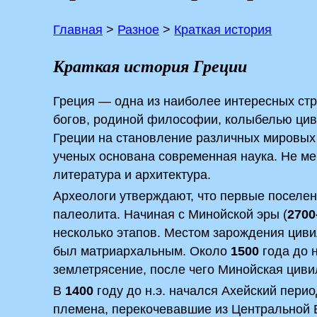
Главная
>
Разное
>
Краткая история
Краткая история Греции
Греция — одна из наиболее интересных стра
богов, родиной философии, колыбелью цив
Греции на становление различных мировых
ученых основана современная наука. Не ме
литература и архитектура.
Археологи утверждают, что первые поселен
палеолита. Начиная с Минойской эры (
2700
несколько этапов. Местом зарождения циви
был матриархальным. Около
1500
года до 
землетрясение, после чего Минойская циви
В
1400
году до н.э. начался Ахейский пери
племена, перекочевавшие из Центральной 