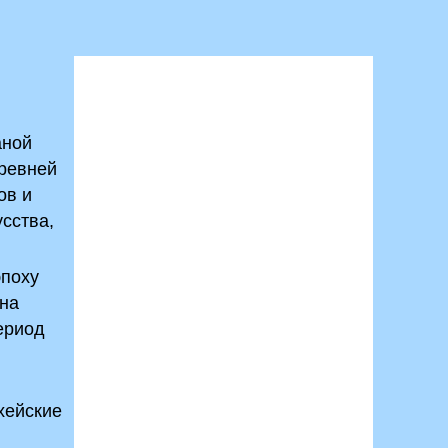
аной
Древней
ов и
сства,
эпоху
 на
ериод
хейские