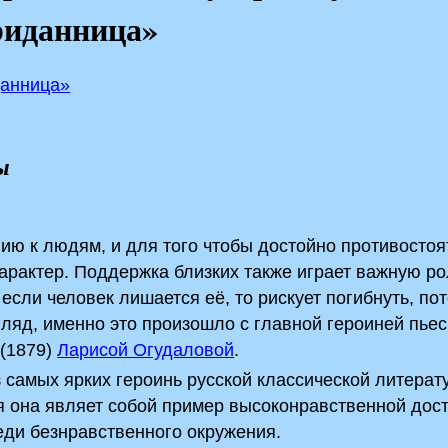
риданница»
данница»
ы
ию к людям, и для того чтобы достойно противостоя
арактер. Поддержка близких также играет важную ро
если человек лишается её, то рискует погибнуть, пот
гляд, именно это произошло с главной героиней пье
(1879)
Ларисой Огудаловой
.
 самых ярких героинь русской классической литерат
я она являет собой пример высоконравственной дос
ди безнравственного окружения.