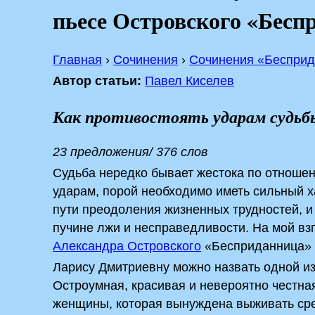
пьесе Островского «Бесп
Главная
›
Сочинения
›
Сочинения «Беспри
Автор статьи:
Павел Киселев
Как противостоять ударам судьб
23 предложения/ 376 слов
Судьба нередко бывает жестока по отношен
ударам, порой необходимо иметь сильный х
пути преодоления жизненных трудностей, и 
пучине лжи и несправедливости. На мой вз
Александра Островского
«Бесприданница» 
Ларису Дмитриевну можно назвать одной из
Остроумная, красивая и невероятно честна
женщины, которая вынуждена выживать сре