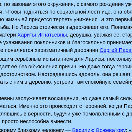
, по законам этого окружения, с самого рождения уж
. Чтобы подняться по социальной лестнице, она об
сю жизнь ей придётся терпеть унижения. И это первы
ьба. Но Лариса стоически выдерживает его. Понимая
 матери
Хариты Игнатьевны
, девушка, уважая её, ста
е ухаживания поклонников и благосклонно принимает
е не появляется харизматичный дворянин
Сергей Пара
ующим серьёзным испытанием для Ларисы, поскольку
ает её без объяснения причин. Но даже тогда герои
с достоинством. Настрадавшись вдоволь, она решает 
ать с ним в деревню, устроив там спокойную семей
риевны заслуживает восхищения, но даже самый сил
аться. Именно это происходит с героиней, когда Па
клявшись в верности, будучи уже помолвленным с др
 просто неспособна вынести.
 своему близкому человеку —
Василию Вожеватову
: 