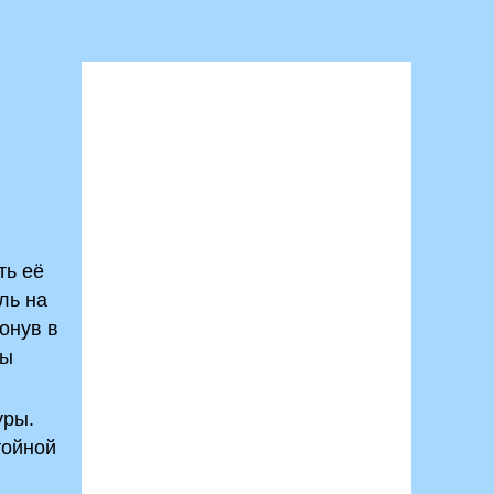
ть её
ль на
онув в
сы
уры.
тойной