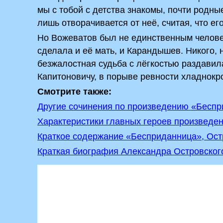
мы с тобой с детства знакомы, почти родны
лишь отворачивается от неё, считая, что ег
Но Вожеватов был не единственным человек
сделала и её мать, и Карандышев. Никого, н
безжалостная судьба с лёгкостью раздави
Капитоновичу, в порыве ревности хладнок
Смотрите также:
Другие сочинения по произведению «Беспр
Характеристики главных героев произведе
Краткое содержание «Бесприданница», Ост
Краткая биография Александра Островског