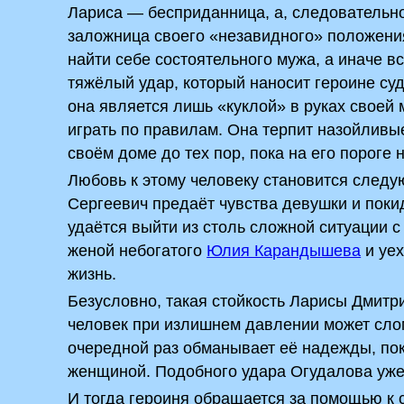
Лариса — бесприданница, а, следовательно
заложница своего «незавидного» положения
найти себе состоятельного мужа, а иначе в
тяжёлый удар, который наносит героине суд
она является лишь «куклой» в руках своей
играть по правилам. Она терпит назойливы
своём доме до тех пор, пока на его порог
Любовь к этому человеку становится след
Сергеевич предаёт чувства девушки и покид
удаётся выйти из столь сложной ситуации 
женой небогатого
Юлия Карандышева
и уех
жизнь.
Безусловно, такая стойкость Ларисы Дмит
человек при излишнем давлении может слом
очередной раз обманывает её надежды, по
женщиной. Подобного удара Огудалова уже
И тогда героиня обращается за помощью к