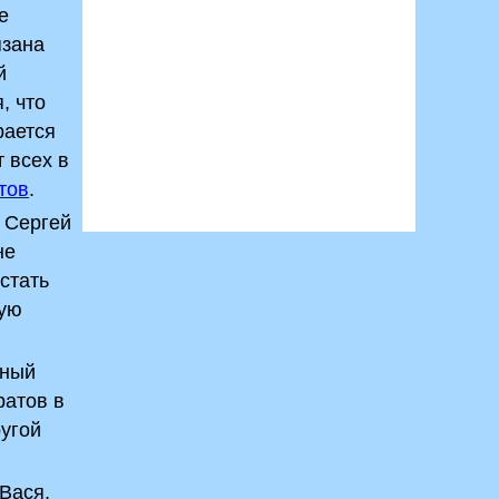
е
язана
й
, что
рается
 всех в
тов
.
 Сергей
не
стать
ную
ьный
ратов в
угой
«Вася,