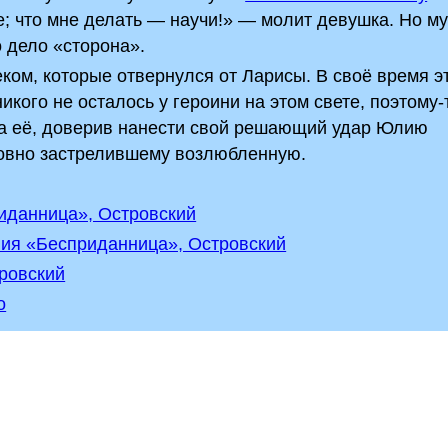
е; что мне делать — научи!» — молит девушка. Но м
о дело «сторона».
ом, которые отвернулся от Ларисы. В своё время э
икого не осталось у героини на этом свете, поэтому-
ла её, доверив нанести свой решающий удар Юлию
ровно застрелившему возлюбленную.
иданница», Островский
ния «Бесприданница», Островский
ровский
о