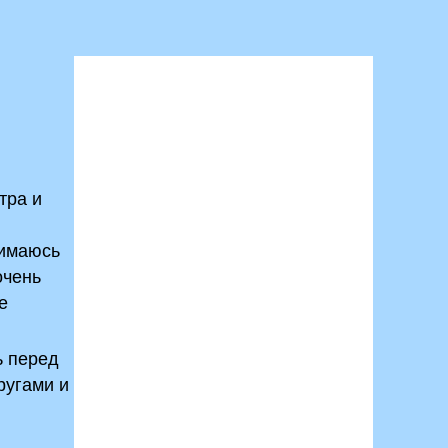
тра и
нимаюсь
очень
е
ь перед
ругами и