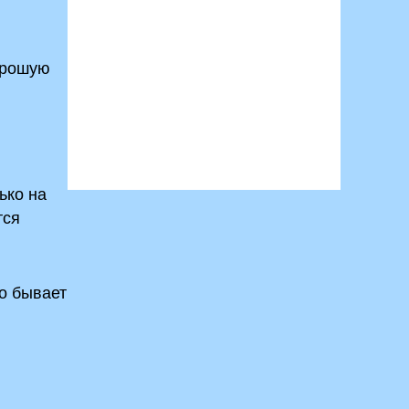
хорошую
ько на
тся
го бывает