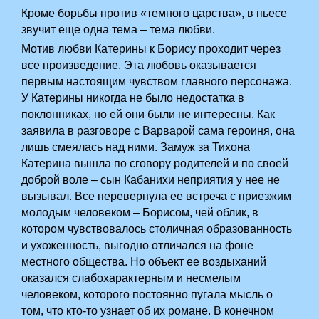
Кроме борьбы против «темного царства», в пьесе
звучит еще одна тема – тема любви.­­­
Мотив любви Катерины к Борису проходит через
все произведение. Эта любовь оказывается
первым настоящим чувством главного персонажа.
У Катерины никогда не было недостатка в
поклонниках, но ей они были не интересны. Как
заявила в разговоре с Варварой сама героиня, она
лишь смеялась над ними. Замуж за Тихона
Катерина вышла по сговору родителей и по своей
доброй воле – сын Кабанихи неприятия у нее не
вызывал. Все перевернула ее встреча с приезжим
молодым человеком – Борисом, чей облик, в
котором чувствовалось столичная образованность
и ухоженность, выгодно отличался на фоне
местного общества. Но объект ее воздыханий
оказался слабохарактерным и несмелым
человеком, которого постоянно пугала мысль о
том, что кто-то узнает об их романе. В конечном