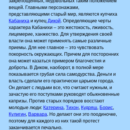
закрепощенных, недовольных таким положением
вещей. Главными персонажами,
представляющими старый мир, являются купчиха
Кабаниха
и купец
Дикой
. Определяющие черты
характера Кабанихи – это жестокость, лживость,
лицемерие, ханжество. Для утверждения своей
власти она может применять самые различные
приемы. Для нее главное – это чувствовать
покорность окружающих. Причем для посторонних
она может казаться примером благочестия и
доброты.­ В Диком, наоборот, в полной мере
показывается грубая сила самодурства. Деньги и
власть сделали его практически царьком города.
Он делает с людьми все, что считают нужным, и
зачастую его поступками руководят обыкновенные
капризы.­ Против старых порядков восстают
молодые люди:
Катерина
,
Тихон
,­
Кудряш
,
Борис
,
Кулигин
,
Варвара
. Но делают они это поодиночке,
поэтому для каждого из них такой протест
заканчивается печально.­­ ­