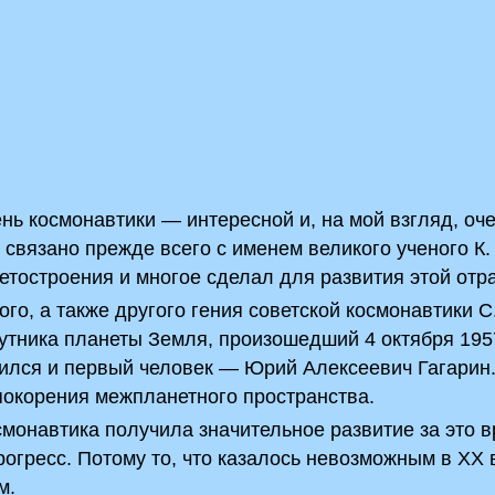
нь космонавтики — интересной и, на мой взгляд, оч
 связано прежде всего с именем великого ученого К.
етостроения и многое сделал для развития этой отр
о, а также другого гения советской космонавтики С.
путника планеты Земля, произошедший 4 октября 195
вился и первый человек — Юрий Алексеевич Гагарин
покорения межпланетного пространства.
осмонавтика получила значительное развитие за это в
огресс. Потому то, что казалось невозможным в XX в
м.