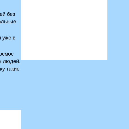
ей без
иальные
 уже в
космос
х людей.
ку такие