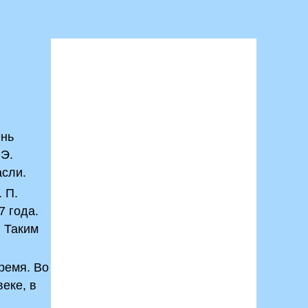
ень
 Э.
асли.
 П.
7 года.
. Таким
ремя. Во
еке, в