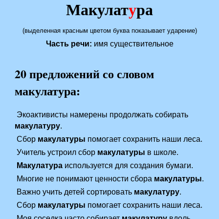
Макулат
у
ра
(выделенная красным цветом буква показывает ударение)
Часть речи:
имя существительное
20 предложений со словом
макулатура:
Экоактивисты намерены продолжать собирать
макулатуру
.
Сбор
макулатуры
помогает сохранить наши леса.
Учитель устроил сбор
макулатуры
в школе.
Макулатура
используется для создания бумаги.
Многие не понимают ценности сбора
макулатуры
.
Важно учить детей сортировать
макулатуру
.
Сбор
макулатуры
помогает сохранить наши леса.
Моя соседка часто собирает
макулатуру
вдоль