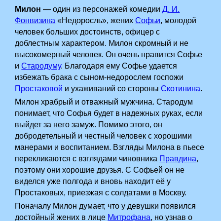
Милон
— один из персонажей комедии
Д. И.
Фонвизина
«Недоросль», жених
Софьи
, молодой
человек больших достоинств, офицер с
доблестным характером. Милон скромный и не
высокомерный человек. Он очень нравится Софье
и
Стародуму
. Благодаря ему Софье удается
избежать брака с сыном-недорослем госпожи
Простаковой
и ухаживаний со стороны
Скотинина
.
Милон храбрый и отважный мужчина. Стародум
понимает, что Софья будет в надежных руках, если
выйдет за него замуж. Помимо этого, он
добродетельный и честный человек с хорошими
манерами и воспитанием. Взгляды Милона в пьесе
перекликаются с взглядами чиновника
Правдина
,
поэтому они хорошие друзья. С Софьей он не
виделся уже полгода и вновь находит её у
Простаковых, приезжая с солдатами в Москву.
Поначалу Милон думает, что у девушки появился
достойный жених в лице
Митрофана
, но узнав о