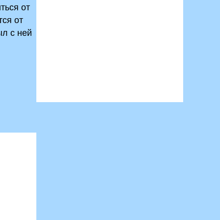
ться от
тся от
ыл с ней