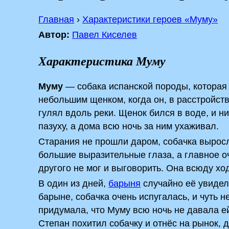
Главная
›
Характеристики героев «Муму»
Автор:
Павел Киселев
Характеристика Муму
Муму
— собака испанской породы, котора
небольшим щенком, когда он, в расстройс
гулял вдоль реки. Щенок бился в воде, и ни
пазуху, а дома всю ночь за ним ухаживал.
Старания не прошли даром, собачка вырос
большие выразительные глаза, а главное о
другого не мог и выговорить. Она всюду хо
В один из дней,
барыня
случайно её увидел
барыне, собачка очень испугалась, и чуть н
придумала, что Муму всю ночь не давала ей
Степан похитил собачку и отнёс на рынок, 