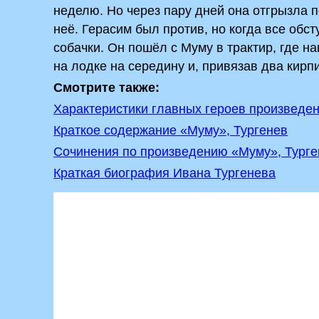
неделю. Но через пару дней она отгрызла п
неё. Герасим был против, но когда все обст
собачки. Он пошёл с Муму в трактир, где на
на лодке на середину и, привязав два кирпи
Смотрите также:
Характеристики главных героев произведе
Краткое содержание «Муму», Тургенев
Сочинения по произведению «Муму», Турге
Краткая биография Ивана Тургенева