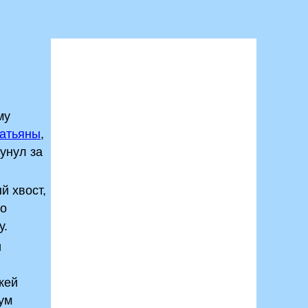
му
атьяны
,
сунул за
й хвост,
го
у.
и
кей
мум