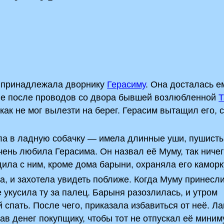
я принадлежала дворнику
Герасиму
. Она досталась е
тве после проводов со двора бывшей возлюбленной
Т
как не мог вылезти на берег. Герасим вытащил его, 
ла в ладную собачку — имела длинные уши, пушисты
чень любила Герасима. Он назвал её Муму, так ниче
дила с ним, кроме дома барыни, охраняла его каморк
а, и захотела увидеть поближе. Когда Муму принесл
е укусила ту за палец. Барыня разозлилась, и утром
 спать. После чего, приказала избавиться от неё. Ла
дав денег покупщику, чтобы тот не отпускал её мини