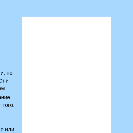
и, но
 Они
ем.
ание.
 того,
го или