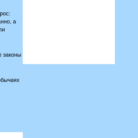
рос:
нно, а
ли
е законы
обычаях