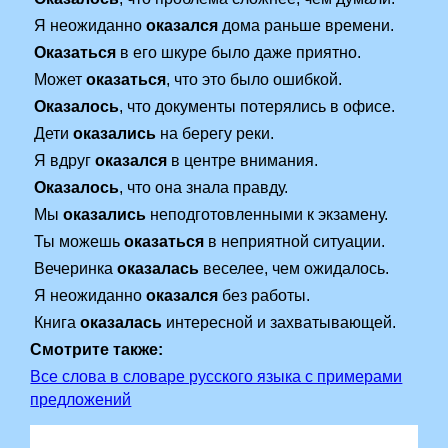
Я неожиданно
оказался
дома раньше времени.
Оказаться
в его шкуре было даже приятно.
Может
оказаться
, что это было ошибкой.
Оказалось
, что документы потерялись в офисе.
Дети
оказались
на берегу реки.
Я вдруг
оказался
в центре внимания.
Оказалось
, что она знала правду.
Мы
оказались
неподготовленными к экзамену.
Ты можешь
оказаться
в неприятной ситуации.
Вечеринка
оказалась
веселее, чем ожидалось.
Я неожиданно
оказался
без работы.
Книга
оказалась
интересной и захватывающей.
Смотрите также:
Все слова в словаре русского языка с примерами
предложений