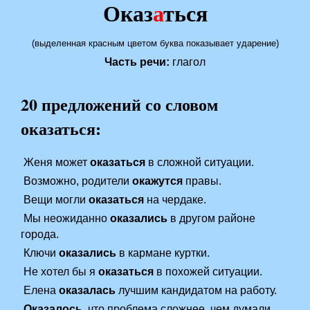
Оказ
а
ться
(выделенная красным цветом буква показывает ударение)
Часть речи:
глагол
20 предложений со словом
оказаться:
Женя может
оказаться
в сложной ситуации.
Возможно, родители
окажутся
правы.
Вещи могли
оказаться
на чердаке.
Мы неожиданно
оказались
в другом районе
города.
Ключи
оказались
в кармане куртки.
Не хотел бы я
оказаться
в похожей ситуации.
Елена
оказалась
лучшим кандидатом на работу.
Оказалось
, что проблема сложнее, чем думали.