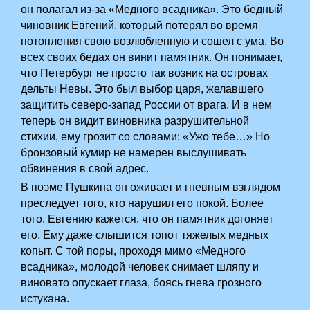
он полагал из-за «Медного всадника». Это бедный
чиновник Евгений, который потерял во время
потопления свою возлюбленную и сошел с ума. Во
всех своих бедах он винит памятник. Он понимает,
что Петербург не просто так возник на островах
дельты Невы. Это был выбор царя, желавшего
защитить северо-запад России от врага. И в нем
теперь он видит виновника разрушительной
стихии, ему грозит со словами: «Ужо тебе…» Но
бронзовый кумир не намерен выслушивать
обвинения в свой адрес.
В поэме Пушкина он оживает и гневным взглядом
преследует того, кто нарушил его покой. Более
того, Евгению кажется, что он памятник догоняет
его. Ему даже слышится топот тяжелых медных
копыт. С той поры, проходя мимо «Медного
всадника», молодой человек снимает шляпу и
виновато опускает глаза, боясь гнева грозного
истукана.