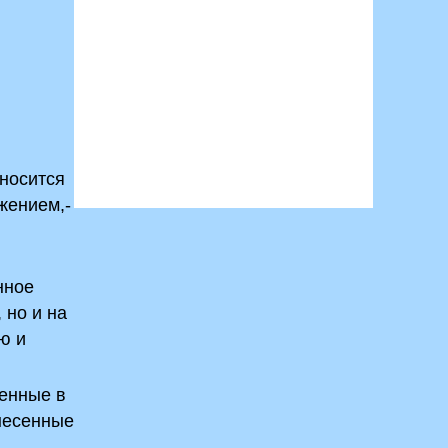
тносится
жением,­
нное
 но и на
ю и
енные в
знесенные