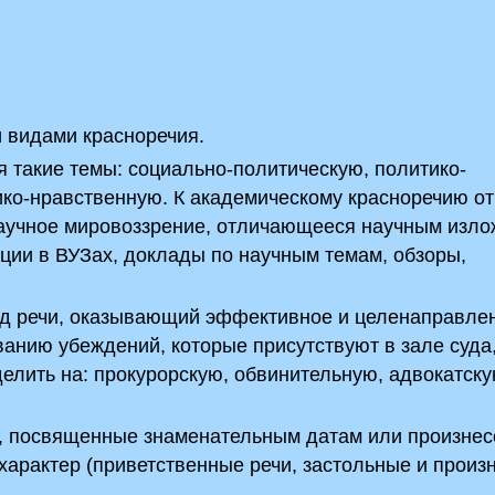
 видами красноречия.
 такие темы:­ социально-политическую, политико-
ико-нравственную. К академическому красноречию о
научное мировоззрение, отличающееся научным изло
кции в ВУЗах, доклады по научным темам, обзоры,
од речи, оказывающий эффективное и целенаправле
анию убеждений, которые присутствуют в зале суда,
делить на: прокурорскую, обвинительную, адвокатску
, посвященные знаменательным датам или произнес
характер (приветственные речи, застольные и прои