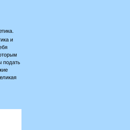
­
етика.
ика и
ебя
которым
ы подать
акие
великая