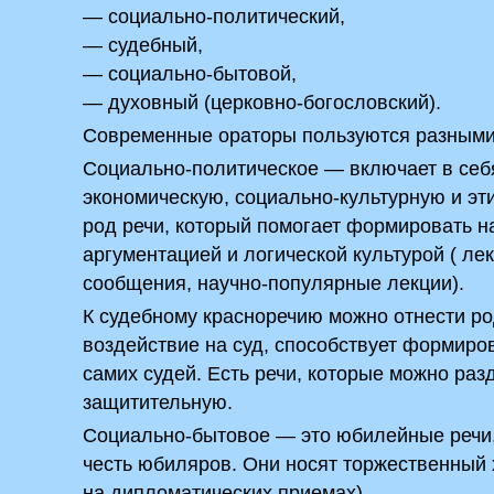
— социально-политический,
— судебный,
— социально-бытовой,
— духовный (церковно-богословский).
Современные ораторы пользуются разными
Социально-политическое — включает в себя
экономическую, социально-культурную и эт
род речи, который помогает формировать 
аргументацией и логической культурой ( ле
сообщения, научно-популярные лекции).
К судебному красноречию можно отнести р
воздействие на суд, способствует формиров
самих судей. Есть речи, которые можно раз
защитительную.
Социально-бытовое­ — это юбилейные речи
честь юбиляров. Они носят торжественный 
на дипломатических приемах).