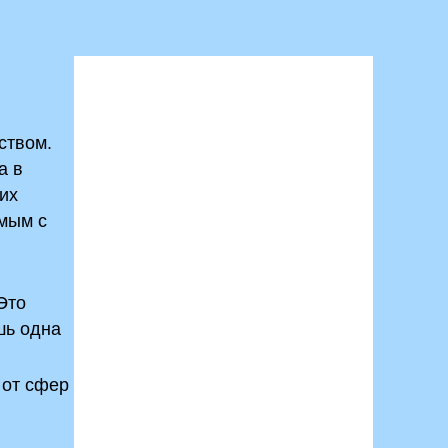
ством.
а в
оих
емым с
Это
шь одна
 от сфер