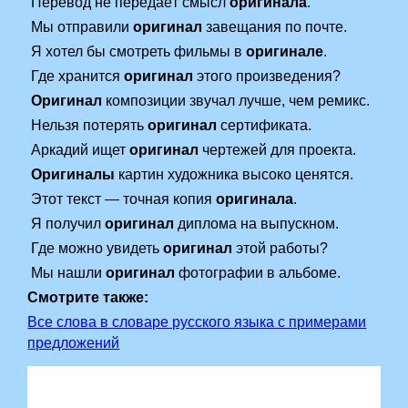
Перевод не передаёт смысл
оригинала
.
Мы отправили
оригинал
завещания по почте.
Я хотел бы смотреть фильмы в
оригинале
.
Где хранится
оригинал
этого произведения?
Оригинал
композиции звучал лучше, чем ремикс.
Нельзя потерять
оригинал
сертификата.
Аркадий ищет
оригинал
чертежей для проекта.
Оригиналы
картин художника высоко ценятся.
Этот текст — точная копия
оригинала
.
Я получил
оригинал
диплома на выпускном.
Где можно увидеть
оригинал
этой работы?
Мы нашли
оригинал
фотографии в альбоме.
Смотрите также:
Все слова в словаре русского языка с примерами
предложений