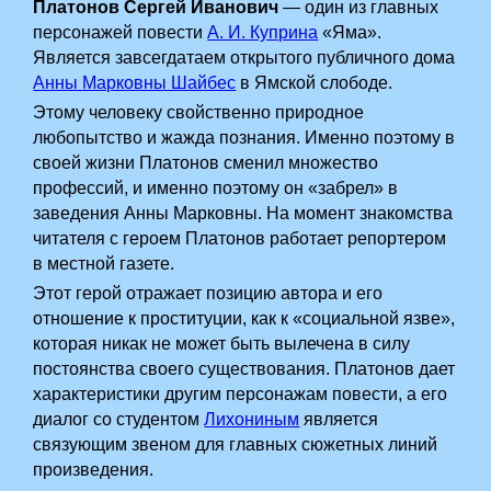
Платонов Сергей Иванович
— один из главных
персонажей повести
А. И. Куприна
«Яма».
Является завсегдатаем открытого публичного дома
Анны Марковны Шайбес
в Ямской слободе.
Этому человеку свойственно природное
любопытство и жажда познания. Именно поэтому в
своей жизни Платонов сменил множество
профессий, и именно поэтому он «забрел» в
заведения Анны Марковны. На момент знакомства
читателя с героем Платонов работает репортером
в местной газете.
Этот герой отражает позицию автора и его
отношение к проституции, как к «социальной язве»,
которая никак не может быть вылечена в силу
постоянства своего существования. Платонов дает
характеристики другим персонажам повести, а его
диалог со студентом
Лихониным
является
связующим звеном для главных сюжетных линий
произведения.