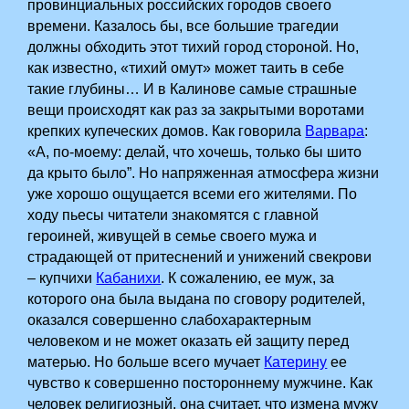
провинциальных российских городов своего
времени. Казалось бы, все большие трагедии
должны обходить этот тихий город стороной. Но,
как известно, «тихий омут» может таить в себе
такие глубины…­ И в Калинове самые страшные
вещи происходят как раз за закрытыми воротами
крепких купеческих домов. Как говорила
Варвара
:
«А, по-моему: делай, что хочешь, только бы шито
да крыто было”. Но напряженная атмосфера жизни
уже хорошо ощущается всеми его жителями. По
ходу пьесы читатели знакомятся с главной
героиней, живущей в семье своего мужа и
страдающей от притеснений и унижений свекрови
– купчихи
Кабанихи
. К сожалению, ее муж, за
которого она была выдана по сговору родителей,
оказался совершенно слабохарактерным
человеком и не может оказать ей защиту перед
матерью. Но больше всего мучает
Катерину
ее
чувство к совершенно постороннему мужчине. Как
человек религиозный, она считает, что измена мужу