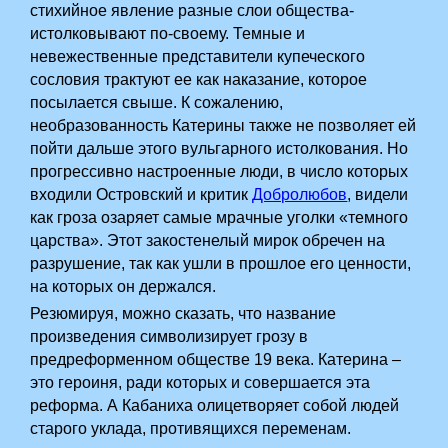
стихийное явление разные слои общества­
истолковывают по-своему. Темные и
невежественные представители купеческого
сословия трактуют ее как наказание, которое
посылается свыше. К сожалению,
необразованность Катерины также не позволяет ей
пойти дальше этого вульгарного истолкования. Но
прогрессивно настроенные люди, в число которых
входили Островский и критик
Добролюбов
, видели
как гроза озаряет самые мрачные уголки «темного
царства». Этот закостенелый мирок обречен на
разрушение, так как ушли в прошлое его ценности,
на которых он держался.­­ ­
Резюмируя, можно сказать, что название
произведения символизирует грозу в
предреформенном обществе 19 века. Катерина –
это героиня, ради которых и совершается эта
реформа. А Кабаниха олицетворяет собой людей
старого уклада, противящихся переменам.