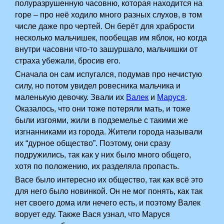
полуразрушенную часовню, которая находится на
горе – про неё ходило много разных слухов, в том
числе даже про чертей. Он берёт для храбрости
несколько мальчишек, пообещав им яблок, но когда
внутри часовни что-то зашуршало, мальчишки от
страха убежали, бросив его.
Сначала он сам испугался, подумав про нечистую
силу, но потом увидел ровесника мальчика и
маленькую девочку. Звали их
Валек
и
Маруся
.
Оказалось, что они тоже потеряли мать, и тоже
были изгоями, жили в подземелье с такими же
изгнанниками из города. Жители города называли
их “дурное общество”. Поэтому, они сразу
подружились, так как у них было много общего,
хотя по положению, их разделяла пропасть.
Васе было интересно их общество, так как всё это
для него было новинкой. Он не мог понять, как так
нет своего дома или нечего есть, и поэтому Валек
ворует еду. Также Вася узнал, что Маруся