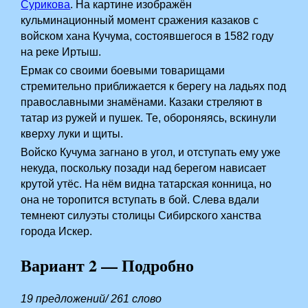
Сурикова
. На картине изображён
кульминационный момент сражения казаков с
войском хана Кучума, состоявшегося в 1582 году
на реке Иртыш.
Ермак со своими боевыми товарищами
стремительно приближается к берегу на ладьях под
православными знамёнами. Казаки стреляют в
татар из ружей и пушек. Те, обороняясь, вскинули
кверху луки и щиты.
Войско Кучума загнано в угол, и отступать ему уже
некуда, поскольку позади над берегом нависает
крутой утёс. На нём видна татарская конница, но
она не торопится вступать в бой. Слева вдали
темнеют силуэты столицы Сибирского ханства
города Искер.
Вариант 2 — Подробно
19 предложений/ 261 слово