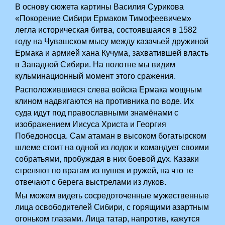
В основу сюжета картины Василия Сурикова
«Покорение Сибири Ермаком Тимофеевичем»
легла историческая битва, состоявшаяся в 1582
году на Чувашском мысу между казачьей дружиной
Ермака и армией хана Кучума, захватившей власть
в Западной Сибири. На полотне мы видим
кульминационный момент этого сражения.
Расположившиеся слева войска Ермака мощным
клином надвигаются на противника по воде. Их
суда идут под православными знамёнами с
изображением Иисуса Христа и Георгия
Победоносца. Сам атаман в высоком богатырском
шлеме стоит на одной из лодок и командует своими
собратьями, пробуждая в них боевой дух. Казаки
стреляют по врагам из пушек и ружей, на что те
отвечают с берега выстрелами из луков.
Мы можем видеть сосредоточенные мужественные
лица освободителей Сибири, с горящими азартным
огоньком глазами. Лица татар, напротив, кажутся