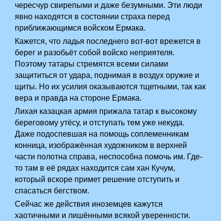
чересчур свирепыми и даже безумными. Эти люди
явно находятся в состоянии страха перед
приближающимся войском Ермака.
Кажется, что ладья последнего вот-вот врежется в
берег и разобьёт собой войско неприятеля.
Поэтому татары стремятся всеми силами
защититься от удара, поднимая в воздух оружие и
щиты. Но их усилия оказываются тщетными, так как
вера и правда на стороне Ермака.
Лихая казацкая армия прижала татар к высокому
береговому утёсу, и отступать тем уже некуда.
Даже подоспевшая на помощь соплеменникам
конница, изображённая художником в верхней
части полотна справа, неспособна помочь им. Где-
то там в её рядах находится сам хан Кучум,
который вскоре примет решение отступить и
спасаться бегством.
Сейчас же действия иноземцев кажутся
хаотичными и лишёнными всякой уверенности.