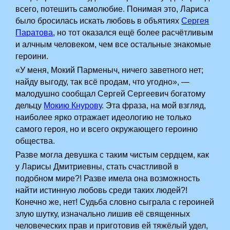
всего, потешить самолюбие. Понимая это, Лариса
было бросилась искать любовь в объятиях
Сергея
Паратова
, но тот оказался ещё более расчётливым
и алчным человеком, чем все остальные знакомые
героини.
«У меня, Мокий Парменыч, ничего заветного нет;
найду выгоду, так всё продам, что угодно», —
малодушно сообщал Сергей Сергеевич богатому
дельцу
Мокию Кнурову
. Эта фраза, на мой взгляд,
наиболее ярко отражает идеологию не только
самого героя, но и всего окружающего героиню
общества.
Разве могла девушка с таким чистым сердцем, как
у Ларисы Дмитриевны, стать счастливой в
подобном мире?! Разве имела она возможность
найти истинную любовь среди таких людей?!
Конечно же, нет! Судьба словно сыграла с героиней
злую шутку, изначально лишив её священных
человеческих прав и приготовив ей тяжёлый удел,