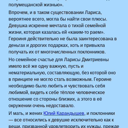
полумещанской жизнью».
Впрочем, и в таком существовании Лариса,
вероятнее всего, могла бы найти свои плюсы.
Девушка искренне мечтала о тихой семейной
жизни, которая казалась ей «каким-то раем».
Героиня действительно не была заинтересована в
деньгах и дорогих подарках, хоть и привыкла
получать их от многочисленных поклонников.
Но семейное счастье для Ларисы Дмитриевны
имело всё же одну важную, пусть и
нематериальную, составляющую, без которой оно
в принципе не могло стать возможным. Героине
необходимо было любить и чувствовать себя
любимой, видеть к себе тёплое человеческое
отношение со стороны близких, а этого в её
окружении очень недоставало.
И мать, и жених
Юлий Карандышев
, и поклонники
— все относились к девушке исключительно как к
вещи, призванной удовлетворить их нужды, прежде