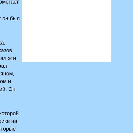
омогает
.
т он был
а,
казов
вал эти
вал
дяном,
гом и
ий. Он
которой
рике на
оторые