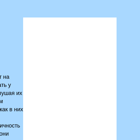
т на
ть у
слушая их
им
как в них
тичность
 они