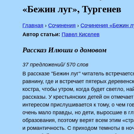
«Бежин луг», Тургенев
Главная
›
Сочинения
›
Сочинения «Бежин л
Автор статьи:
Павел Киселев
Рассказ Илюши о домовом
37 предложений/ 570 слов
В рассказе­ "Бежин луг" читатель встречает
равнину, где и встречает пятерых деревенс
костра, чтобы утром, когда будет светло, н
рассказы. У крестьянских детей он отмечае
интересом прислушивается к тому, о чем гов
очень мало правды, но дети, выросшие в гл
образования, поэтому верят всем этим «стр
и романтичность. С приходом темноты в ноч