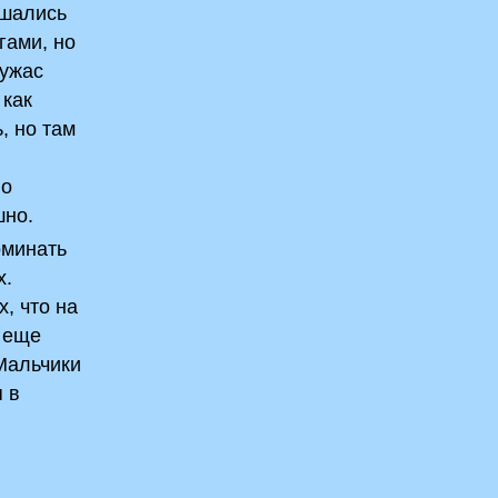
ышались
гами, но
 ужас
 как
, но там
по
шно.
оминать
х.
, что на
й еще
 Мальчики
я в