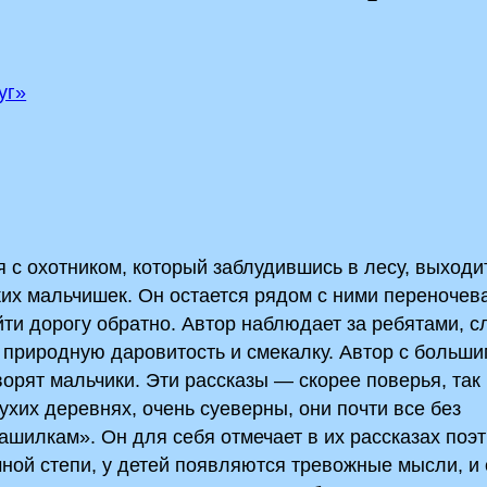
уг»
ся с охотником, который заблудившись в лесу, выходи
ких мальчишек. Он остается рядом с ними переночева
айти дорогу обратно. Автор наблюдает за ребятами, 
т природную даровитость и смекалку. Автор с больш
орят мальчики. Эти рассказы — скорее поверья, так 
ухих деревнях, очень суеверны, они почти все без
ашилкам». Он для себя отмечает в их рассказах поэ
ной степи, у детей появляются тревожные мысли,­ и