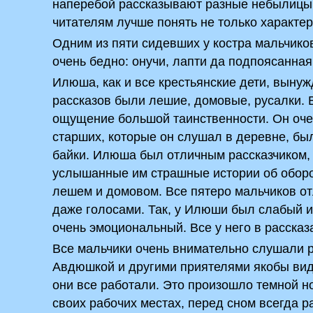
наперебой рассказывают разные небылицы
читателям лучше понять не только характер
Одним из пяти сидевших у костра мальчик
очень бедно: онучи, лапти да подпоясанная
Илюша, как и все крестьянские дети, вынуж
рассказов были лешие, домовые, русалки. 
ощущение большой­ таинственности. Он оче
старших, которые он слушал в деревне, был
байки. Илюша был отличным рассказчиком,
услышанные им страшные истории об оборот
лешем и домовом. Все пятеро мальчиков от
даже голосами. Так, у Илюши был слабый и
очень эмоциональный. Все у него в рассказ
Все мальчики очень внимательно слушали р
Авдюшкой и другими приятелями якобы вид
они все работали. Это произошло темной н
своих рабочих местах, перед сном всегда 