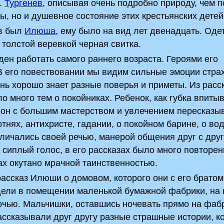
.
Тургенев
, описывая очень подробно природу, чем п
ы, но и душевное состояние этих крестьянских детей
ов был
Илюша
, ему было на вид лет двенадцать. Оде
 толстой веревкой черная свитка.
ден работать самого раннего возраста. Героями его
В его повествовании мы видим сильные эмоции страх
нь хорошо знает разные поверья и приметы. Из расс
о много тем о покойниках. Ребенок, как губка впиты
 он с большим мастерством и увлечением пересказы
нях, антихристе, гадании, о покойном барине, о во
личались своей речью, манерой общения друг с дру
 сиплый голос, в его рассказах было много повторен
ах окутано мрачной таинственностью.
ассказ Илюши о домовом, которого они с его братом
ели в помещении маленькой бумажной фабрики, на 
очью. Мальчишки, оставшись ночевать прямо на фаб
рассказывали друг другу разные страшные истории, к