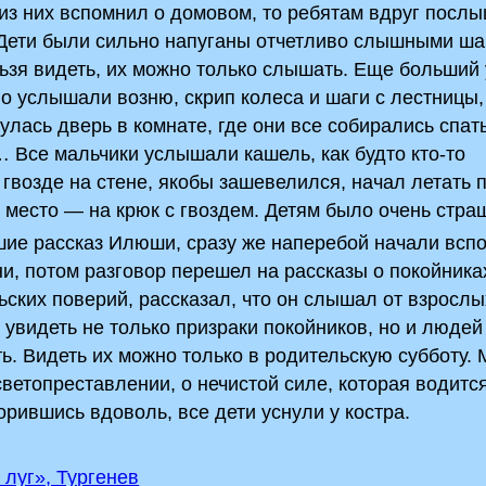
 из них вспомнил о домовом, то ребятам вдруг посл
Дети были сильно напуганы отчетливо слышными ша
ьзя видеть, их можно только слышать. Еще больший
во услышали возню, скрип колеса и шаги с лестницы,
нулась дверь в комнате, где они все собирались спать
… Все мальчики услышали кашель, как будто кто-то
 гвозде на стене, якобы зашевелился, начал летать 
 место — на крюк с гвоздем. Детям было очень стра
шие рассказ Илюши,­ сразу же наперебой начали всп
ни, потом разговор перешел на рассказы о покойника
ких поверий, рассказал, что он слышал от взрослых
 увидеть не только призраки покойников, но и люде
ь. Видеть их можно только в родительскую субботу.
светопреставлении, о нечистой силе, которая водитс
орившись вдоволь, все дети уснули у костра.
луг», Тургенев