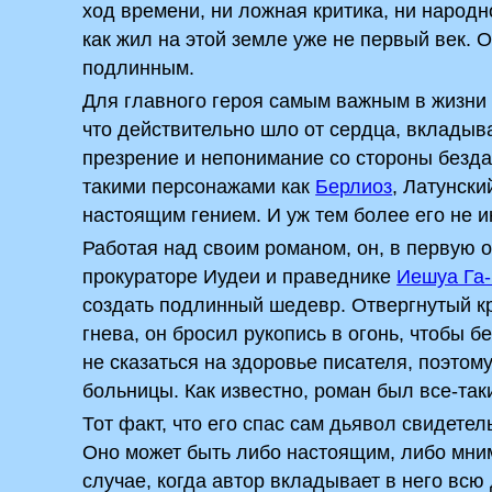
ход времени, ни ложная критика, ни народн
как жил на этой земле уже не первый век.­
подлинным.
Для главного героя самым важным в жизни б
что действительно шло от сердца, вкладыва
презрение и непонимание со стороны безд
такими персонажами как
Берлиоз
, Латунск
настоящим гением. И уж тем более его не 
Работая над своим романом, он, в первую о
прокураторе Иудеи и праведнике
Иешуа Га
создать подлинный шедевр. Отвергнутый кр
гнева, он бросил рукопись в огонь, чтобы 
не сказаться на здоровье писателя, поэтом
больницы. Как известно, роман был все-так
Тот факт, что его спас сам дьявол свидетель
Оно может быть либо настоящим, либо мни
случае, когда автор вкладывает в него всю