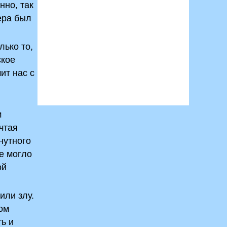
нно, так
ера был
лько то,
ское
ит нас с
м
чтая
нутного
не могло
ой
или злу.
ом
ть и