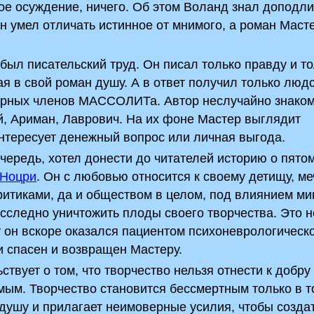
ое осуждение, ничего. Об этом Воланд знал доподли
 Он умел отличать истинное от мнимого, а роман Маст
ыл писательский труд. Он писал только правду и то
я в свой роман душу. А в ответ получил только люд
арных членов МАССОЛИТа. Автор неслучайно знаком
ий, Ариман, Лаврович. На их фоне Мастер выглядит
интересует денежный вопрос или личная выгода.
чередь, хотел донести до читателей историю о пято
-Ноцри
. Он с любовью относится к своему детищу, ме
итиками, да и обществом в целом, под влиянием ми
бесследно уничтожить плоды своего творчества. Это 
у он вскоре оказался пациентом психоневрологическ
и спасен и возвращен Мастеру.
ствует о том, что творчество нельзя отнести к добру 
мым. Творчество становится бессмертным только в т
 душу и прилагает неимоверные усилия, чтобы созда