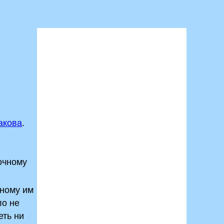
акова
.
очному
ному им
ло не
еть ни