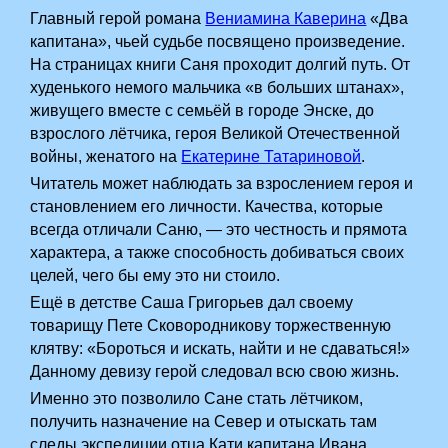
Главный герой романа
Вениамина Каверина
«Два
капитана», чьей судьбе посвящено произведение.
На страницах книги Саня проходит долгий путь. От
худенького немого мальчика «в больших штанах»,
живущего вместе с семьёй в городе Энске, до
взрослого лётчика, героя Великой Отечественной
войны, женатого на
Екатерине Татариновой
.
Читатель может наблюдать за взрослением героя и
становлением его личности. Качества, которые
всегда отличали Саню, — это честность и прямота
характера, а также способность добиваться своих
целей, чего бы ему это ни стоило.
Ещё в детстве Саша Григорьев дал своему
товарищу Пете Сковородникову торжественную
клятву: «Бороться и искать, найти и не сдаваться!»
Данному девизу герой следовал всю свою жизнь.
Именно это позволило Сане стать лётчиком,
получить назначение на Север и отыскать там
следы экспедиции отца Кати капитана Ивана