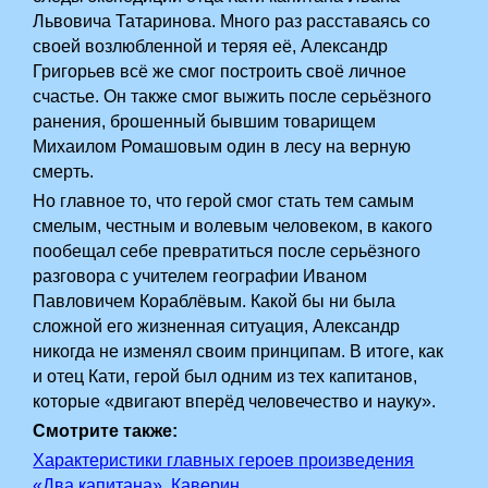
Львовича Татаринова. Много раз расставаясь со
своей возлюбленной и теряя её, Александр
Григорьев всё же смог построить своё личное
счастье. Он также смог выжить после серьёзного
ранения, брошенный бывшим товарищем
Михаилом Ромашовым один в лесу на верную
смерть.
Но главное то, что герой смог стать тем самым
смелым, честным и волевым человеком, в какого
пообещал себе превратиться после серьёзного
разговора с учителем географии Иваном
Павловичем Кораблёвым. Какой бы ни была
сложной его жизненная ситуация, Александр
никогда не изменял своим принципам. В итоге, как
и отец Кати, герой был одним из тех капитанов,
которые «двигают вперёд человечество и науку».
Смотрите также:
Характеристики главных героев произведения
«Два капитана», Каверин