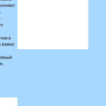
сполняют
,
.
го
атем в
к важно
чебный
и,