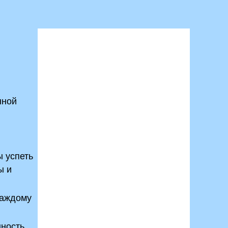
нной
е
ы успеть
ы и
каждому
нность