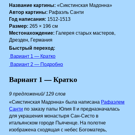
Название картины:
«Сикстинская Мадонна»
Автор картины:
Рафаэль Санти
Год написания:
1512-1513
Размер:
265 × 196 см
Местонахождение:
Галерея старых мастеров,
Дрезден, Германия
Быстрый переход:
Вариант 1 — Кратко
Вариант 2 — Подробно
Вариант 1 — Кратко
9 предложений/ 129 слов
«Сикстинская Мадонна» была написана
Рафаэлем
Санти
по заказу папы Юлия II и предназначалась
для украшения монастыря Сан-Систо в
итальянском городе Пьяченце. На полотне
изображена сходящая с небес Богоматерь,