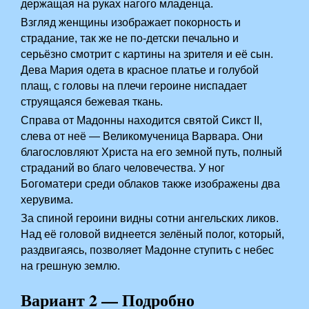
держащая на руках нагого младенца.
Взгляд женщины изображает покорность и
страдание, так же не по-детски печально и
серьёзно смотрит с картины на зрителя и её сын.
Дева Мария одета в красное платье и голубой
плащ, с головы на плечи героине ниспадает
струящаяся бежевая ткань.
Справа от Мадонны находится святой Сикст II,
слева от неё — Великомученица Варвара. Они
благословляют Христа на его земной путь, полный
страданий во благо человечества. У ног
Богоматери среди облаков также изображены два
херувима.
За спиной героини видны сотни ангельских ликов.
Над её головой виднеется зелёный полог, который,
раздвигаясь, позволяет Мадонне ступить с небес
на грешную землю.
Вариант 2 — Подробно