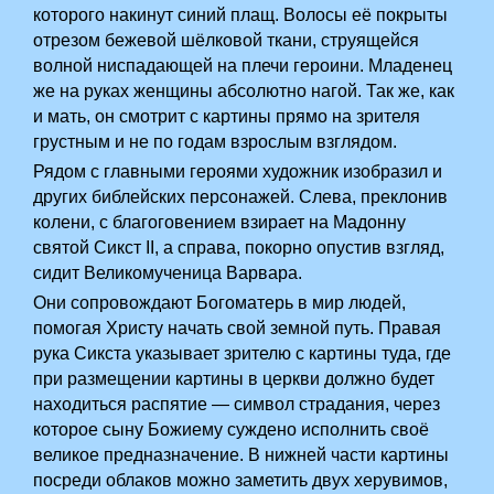
которого накинут синий плащ. Волосы её покрыты
отрезом бежевой шёлковой ткани, струящейся
волной ниспадающей на плечи героини. Младенец
же на руках женщины абсолютно нагой. Так же, как
и мать, он смотрит с картины прямо на зрителя
грустным и не по годам взрослым взглядом.
Рядом с главными героями художник изобразил и
других библейских персонажей. Слева, преклонив
колени, с благоговением взирает на Мадонну
святой Сикст II, а справа, покорно опустив взгляд,
сидит Великомученица Варвара.
Они сопровождают Богоматерь в мир людей,
помогая Христу начать свой земной путь. Правая
рука Сикста указывает зрителю с картины туда, где
при размещении картины в церкви должно будет
находиться распятие — символ страдания, через
которое сыну Божиему суждено исполнить своё
великое предназначение. В нижней части картины
посреди облаков можно заметить двух херувимов,