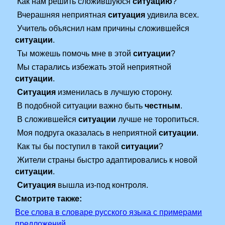
Как нам решить сложившуюся
ситуацию
?
Вчерашняя неприятная
ситуация
удивила всех.
Учитель объяснил нам причины сложившейся
ситуации
.
Ты можешь помочь мне в этой
ситуации
?
Мы старались избежать этой неприятной
ситуации
.
Ситуация
изменилась в лучшую сторону.
В подобной ситуации важно быть
честным
.
В сложившейся
ситуации
лучше не торопиться.
Моя подруга оказалась в неприятной
ситуации
.
Как ты бы поступил в такой
ситуации
?
Жители страны быстро адаптировались к новой
ситуации
.
Ситуация
вышла из-под контроля.
Смотрите также:
Все слова в словаре русского языка с примерами
предложений