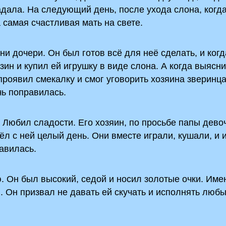
радала. На следующий день, после ухода слона, когд
 самая счастливая мать на свете.
и дочери. Он был готов всё для неё сделать, и когд
зин и купил ей игрушку в виде слона. А когда выясни
 проявил смекалку и смог уговорить хозяина зверинц
чь поправилась.
Любил сладости. Его хозяин, по просьбе папы дево
овёл с ней целый день. Они вместе играли, кушали, и
авилась.
. Он был высокий, седой и носил золотые очки. Име
. Он призвал не давать ей скучать и исполнять любы