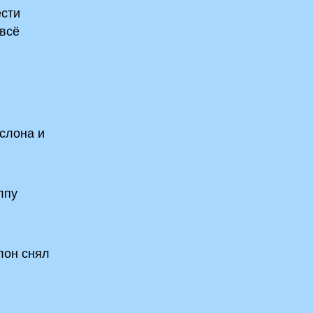
ести
 всё
слона и
лпу
лон снял