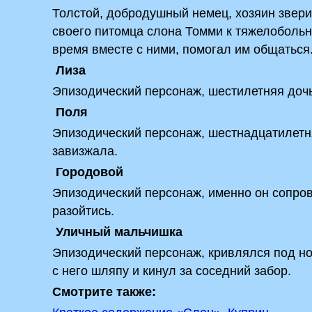
Толстой, добродушный немец, хозяин звери
своего питомца слона Томми к тяжелобольн
время вместе с ними, помогал им общаться
Лиза
Эпизодический персонаж, шестилетняя дочь
Поля
Эпизодический персонаж, шестнадцатилетня
завизжала.
Городовой
Эпизодический персонаж, именно он сопро
разойтись.
Уличный мальчишка
Эпизодический персонаж, кривлялся под ног
с него шляпу и кинул за соседний забор.
Смотрите также: