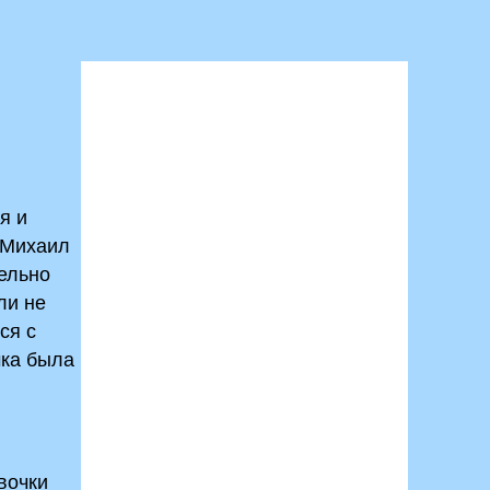
я и
 Михаил
тельно
ли не
ся с
чка была
евочки