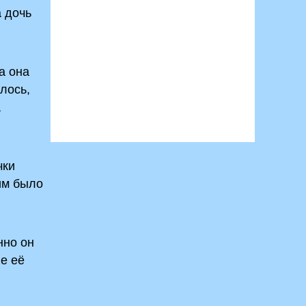
а дочь
а она
лось,
а
чки
 им было
нно он
е её