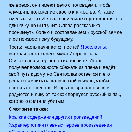
же время, они имеют дело с половцами, чтобы
улучшить положение своего княжества. А такие
смельчаки, как Изяслав осмелился противостоять в
одиночку, но был убит. Слова рассказчика
проникнуты болью и состраданием к русской земле
и её неизвестному будущему.
Третья часть начинается песней
Ярославны
,
которая зовёт своего мужа Игоря и сына
Святослава и горюет об их кончине. Игорь
получает возможность сбежать из плена и ведёт
свой путь к дому, но Святослав остаётся и его
решают женить на половецкой княжне, чтобы
привязать к неволе. Игорь возвращается, все
радуются и ликуют, так как вернулся русский князь,
которого считали убитым.
Смотрите также:
Краткие содержания других произведений
Характеристики главных героев произведения
«Слово о полку Игореве»