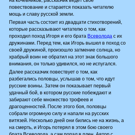
на кочевников, рассказчик ведёт свое
повествование и старается показать читателю
мощь и славу русской земли.
Первая часть состоит из двадцати стихотворений,
которые рассказывают читателю о том, как
проходил поход Игоря и его брата
Всеволода
с их
дружинами. Перед тем, как Игорь вышел в поход со
своей дружиной, произошло затмение солнца, но
храбрый воин не обратил на этот знак большого
внимания, он только удивился, но не испугался.
Далее рассказчик повествует о том, как
разбегались половцы, услышав о том, что идут
русские воины. Затем он показывает первый
удачный бой, в котором русские побеждают и
забирают себе множество трофеев и
драгоценностей. После этого боя, половцы
собрали огромную силу и напали на русских
витязей. Несколько дней они бились не на жизнь, а
на смерть, и Игорь потерял в этом бою своего
брата Всеволода, а сам попал в плен. Автор с