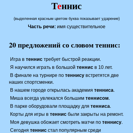
Т
е
ннис
(выделенная красным цветом буква показывает ударение)
Часть речи:
имя существительное
20 предложений со словом теннис:
Игра в
теннис
требует быстрой реакции.
Я научился играть в большой
теннис
в 10 лет.
В финале на турнире по
теннису
встретятся две
наших спортсменки.
В нашем городе открылась академия
тенниса
.
Миша всегда увлекался большим
теннисом
.
В парке оборудовали площадку для
тенниса
.
Корты для игры в
теннис
были закрыты на ремонт.
Моя девушка обожает смотреть матчи по
теннису
.
Сегодня
теннис
стал популярным среди