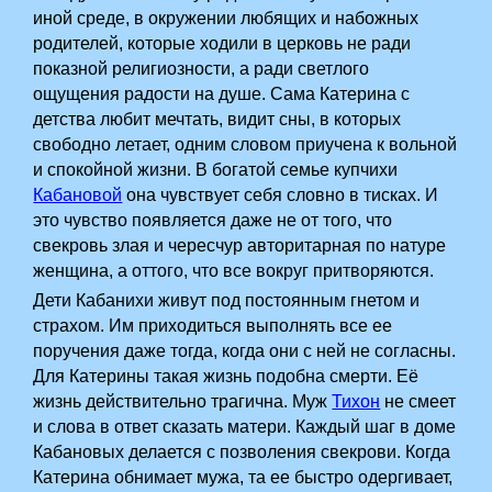
иной среде, в окружении любящих и набожных
родителей, которые ходили в церковь не ради
показной религиозности, а ради светлого
ощущения радости на душе. Сама Катерина с
детства любит мечтать, видит сны, в которых
свободно летает, одним словом приучена к вольной
и спокойной жизни. В богатой семье купчихи
Кабановой
она чувствует себя словно в тисках. И
это чувство появляется даже не от того, что
свекровь злая и чересчур авторитарная по натуре
женщина, а оттого, что все вокруг притворяются.
Дети Кабанихи живут под постоянным гнетом и
страхом. Им приходиться выполнять все ее
поручения даже тогда, когда они с ней не согласны.
Для Катерины такая жизнь подобна смерти. Её
жизнь действительно трагична. Муж
Тихон
не смеет
и слова в ответ сказать матери. Каждый шаг в доме
Кабановых делается с позволения свекрови. Когда
Катерина обнимает мужа, та ее быстро одергивает,