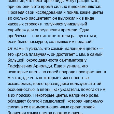
выяснил, что некоторые виды могут расцветать,
причем они в это время сильно видоизменяются.
Проведя свои исследования и поняв, какие цветы
во сколько расцветают, он выложил их в виде
часовых стрелок и получился уникальный
«прибор» для определения времени. Одна
проблема — они никак не хотели распускаться,
если было пасмурно, солнышко им подавай!­
От мамы я узнала, что самый маленький цветок —
это «ряска плавучая», он достигает 1 мм, а самый
большой, около девяноста сантиметров у
Раффлезиия Арнольди. Еще я узнала, что
некоторые цветы по своей природе произрастают в
местах, где есть некоторые виды полезных
ископаемых, геологоразведчики пользуются этой
особенностью, а цветы, как указатели, помогают им
в их поисках. Некоторые цветы, например розы,
обладают богатой символикой, которая напрямую
связана со взаимоотношениями среди людей.
Значения языка цветов сложно и очень