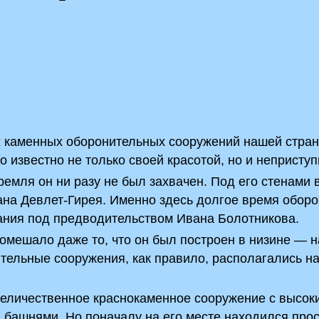
х каменных оборонительных сооружений нашей стран
о известно не только своей красотой, но и непристу
емля он ни разу не был захвачен. Под его стенами 
ана Девлет-Гирея. Именно здесь долгое время обор
тания под предводительством Ивана Болотникова.
омешало даже то, что он был построен в низине — н
ительные сооружения, как правило, располагались н
 величественное краснокаменное сооружение с высок
 башнями. Но поначалу на его месте находился про