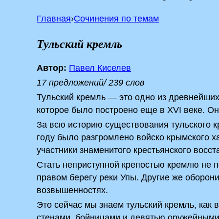
Главная
›
Сочинения по темам
Тульский кремль
Автор:
Павел Киселев
17 предложений/ 239 слов
Тульский кремль — это одно из древнейши
которое было построено еще в XVI веке. Он
За всю историю существования тульского кр
году было разгромлено войско крымского х
участники знаменитого крестьянского восс
Стать неприступной крепостью кремлю не п
правом берегу реки Упы. Другие же оборон
возвышенностях.
Это сейчас мы знаем тульский кремль, как
стенами, бойницами и девятью оружейными