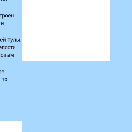
строен
 и
тей Тулы.
епости
рговым
ое
 по