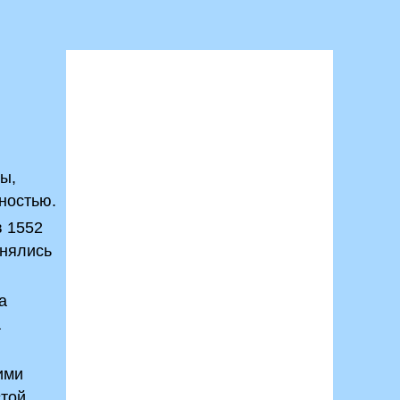
ы,
пностью.
в 1552
онялись
а
а
ими
стой