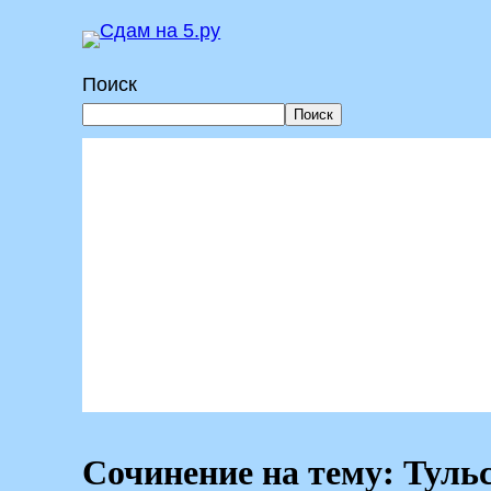
Перейти
к
Поиск
содержимому
Поиск
Сочинение на тему: Туль