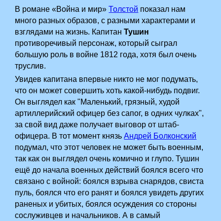
В романе «Война и мир»
Толстой
показал нам
много разных образов, с разными характерами и
взглядами на жизнь. Капитан
Тушин
противоречивый персонаж, который сыграл
большую роль в войне 1812 года, хотя был очень
труслив.
Увидев капитана впервые никто не мог подумать,
что он может совершить хоть какой-нибудь подвиг.
Он выглядел как "Маленький, грязный, худой
артиллерийский офицер без сапог, в одних чулках",
за свой вид даже получает выговор от штаб-
офицера. В тот момент князь
Андрей Болконский
подумал, что этот человек не может быть военным,
так как он выглядел очень комично и глупо. Тушин
ещё до начала военных действий боялся всего что
связано с войной: боялся взрыва снарядов, свиста
пуль, боялся что его ранят и боялся увидеть других
раненых и убитых, боялся осуждения со стороны
сослуживцев и начальников. А в самый