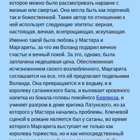
которое можно было рассматривать наравне с
жизнью или смертью. Она могла быть как порочной,
так и божественной. Также автор по отношению к
ней использует следующие эпитеты: верная,
настоящая, вечная, всепрощающая, искупающая.
Именно такой была любовь у Мастера и
Маргариты, за что им Воланд подарил вечное
счастье и вечный покой. За это, однако, была
заплачена недешевая цена. Обеспокоенная
исчезновением своего возлюбленного, Маргарита
соглашается на все, что ей предлагают подельники
Воланда. Она превращается и в ведьму, и в
королеву сатанинского бала, и выпивает кровяного
напитка из бокала-головы покойного
Берлиоза
, и
учиняет разгром в доме критика Латунского, из-за
которого у Мастера начались проблемы. Ключевой
сценой в романе является бал у сатаны, во время
которого Маргарита выступает не только как
королева торжества, но и как непосредственный