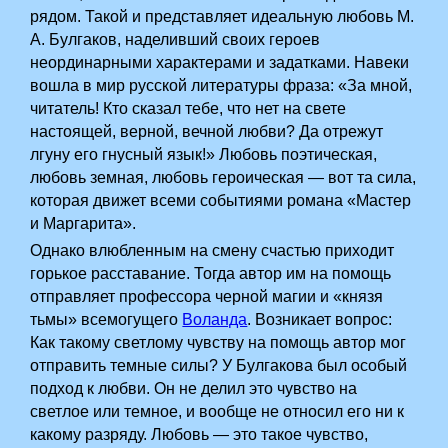
рядом. Такой и представляет идеальную любовь М.
А. Булгаков, наделивший своих героев
неординарными характерами и задатками. Навеки
вошла в мир русской литературы фраза: «За мной,
читатель! Кто сказал тебе, что нет на свете
настоящей, верной, вечной любви? Да отрежут
лгуну его гнусный язык!» Любовь поэтическая,
любовь земная, любовь героическая — вот та сила,
которая движет всеми событиями романа «Мастер
и Маргарита».
Однако влюбленным на смену счастью приходит
горькое расставание. Тогда автор им на помощь
отправляет профессора черной магии и «князя
тьмы» всемогущего
Воланда
. Возникает вопрос:
Как такому светлому чувству на помощь автор мог
отправить темные силы? У Булгакова был особый
подход к любви. Он не делил это чувство на
светлое или темное, и вообще не относил его ни к
какому разряду. Любовь — это такое чувство,