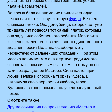
участник на приеме бывших грешников: убийц,
палачей, грабителей.
Во время бала ее внимание привлекает одна
печальная гостья, зовут которую
Фрида
. Ее грех
слишком тяжкий. Она детоубийца, которой вот уже
тридцать лет подносят тот самый платок, которым
она задушила собственного ребенка. Маргарита
искренне жалеет ее и в счет своего единственного
желания просит Воланда освободить эту
несчастную от дальнейших страданий. При этом
мессир понимает, что она жертвует ради чужого
человека своим личным счастьем, поэтому он все-
таки возвращает ей Мастера. Сила настоящей
любви велика и способна творить чудеса. В
награду за свою верность и любовь, герои
Булгакова в конце романа получили заслуженный
покой.
Смотрите также:
Другие сочинения по произведению «Мастер и