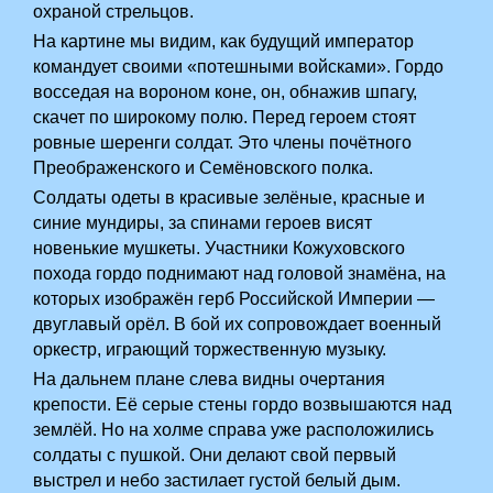
охраной стрельцов.
На картине мы видим, как будущий император
командует своими «потешными войсками». Гордо
восседая на вороном коне, он, обнажив шпагу,
скачет по широкому полю. Перед героем стоят
ровные шеренги солдат. Это члены почётного
Преображенского и Семёновского полка.
Солдаты одеты в красивые зелёные, красные и
синие мундиры, за спинами героев висят
новенькие мушкеты. Участники Кожуховского
похода гордо поднимают над головой знамёна, на
которых изображён герб Российской Империи —
двуглавый орёл. В бой их сопровождает военный
оркестр, играющий торжественную музыку.
На дальнем плане слева видны очертания
крепости. Её серые стены гордо возвышаются над
землёй. Но на холме справа уже расположились
солдаты с пушкой. Они делают свой первый
выстрел и небо застилает густой белый дым.