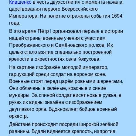
Кившенко
в честь двухсотлетия с момента начала
царствования первого Всероссийского
Императора. На полотне отражены события 1694
года.
В это время Пётр I организовал первые в истории
нашей страны военные учения с участием
Преображенского и Семёновского полков. Их
целью стало взятие специально построенной
крепости в окрестностях села Кожухова.
На картине изображён молодой император,
гарцующий среди солдат на вороном коне.
Военные стоят перед царём ровными шеренгами.
Они облачены в зелёные, красные и синие
мундиры. За спиной солдат висят новые ружья, в
руках их видны знамёна с изображением
двуглавого орла. Вдохновляет бойцов военный
оркестр.
Действие происходит посреди широкой зелёной
равнины. Вдали виднеется крепость, напротив