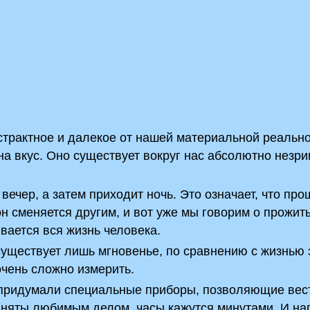
бстрактное и далекое от нашей материальной реаль
 на вкус. Оно существует вокруг нас абсолютно незри
 вечер, а затем приходит ночь. Это означает, что про
он сменяется другим, и вот уже мы говорим о прожит
ывается вся жизнь человека.
существует лишь мгновенье, по сравнению с жизнью 
очень сложно измерить.
 придумали специальные приборы, позволяющие вест
 заняты любимым делом, часы кажутся минутами. И на