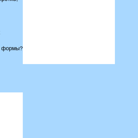
х
 и формы?