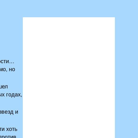
ности…
мо, но
шел
ых годах,
звезд и
и хоть
против,