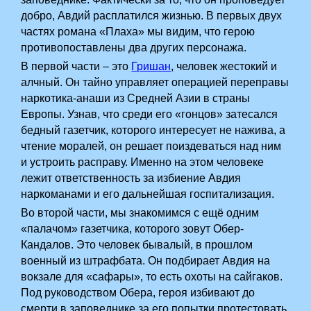
добро, Авдий расплатился жизнью. В первых двух
частях романа «Плаха» мы видим, что герою
противопоставлены два других персонажа.
В первой части – это
Гришан
, человек жестокий и
алчный. Он тайно управляет операцией переправы
наркотика-анаши из Средней Азии в страны
Европы. Узнав, что среди его «гонцов» затесался
бедный газетчик, которого интересует не нажива, а
чтение моралей, он решает поиздеваться над ним
и устроить расправу. Именно на этом человеке
лежит ответственность за избиение Авдия
наркоманами и его дальнейшая госпитализация.
Во второй части, мы знакомимся с ещё одним
«палачом» газетчика, которого зовут Обер-
Кандалов. Это человек бывалый, в прошлом
военный из штрафбата. Он подбирает Авдия на
вокзале для «сафары», то есть охоты на сайгаков.
Под руководством Обера, героя избивают до
смерти в заповеднике за его попытки протестовать