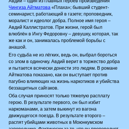
Авдий – один из главных героев произведения
Чингиза Айтматова
«Плаха»; бывший студент-
семинарист, работающий в газете; проповедник,
моралист и идеолог добра. Полное имя героя –
Авдий Каллистратов. При жизни, герой был
влюблён в Ингу Федоровну – девушку, которая, так
же как и он, занималась проблемой борьбы с
анашой.
Его судьба не из лёгких, ведь он, выбрал бороться
со злом в одиночку. Авдий верит в торжество добра
и пытается всячески донести это людям. В романе
Айтматова показано, как он выступает против
пагубно влияющих на жизнь наркотиков и убийства
беззащитных сайгаков.
Оба случая приносят только тяжелую расплату
герою. В результате первого, он был избит
наркоманами, а затем выкинут из вагона
движущегося поезда. В результате второго –
распят убийцами животных в Моюнкумском
заповеднике. Фактически за то, что он проповедует