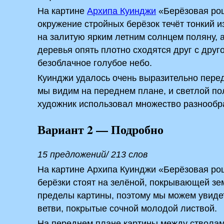
На картине
Архипа Куинджи
«Берёзовая рощ
окружение стройных берёзок течёт тонкий и
на залитую ярким летним солнцем поляну, 
деревья опять плотно сходятся друг с друг
безоблачное голубое небо.
Куинджи удалось очень выразительно пере
мы видим на переднем плане, и светлой по
художник использовал множество разнообра
Вариант 2 — Подробно
15 предложений/ 213 слов
На картине Архипа Куинджи «Берёзовая ро
берёзки стоят на зелёной, покрывающей зе
пределы картины, поэтому мы можем увиде
ветви, покрытые сочной молодой листвой.
На переднем плане картины между стволами