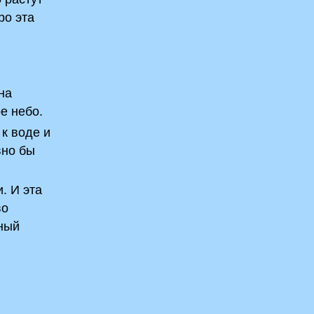
ро эта
на
е небо.
к воде и
вно бы
. И эта
во
чный