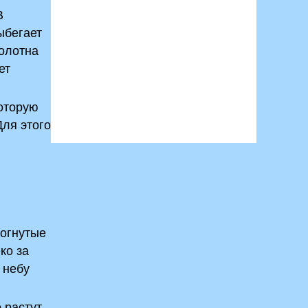
В
ыбегает
полотна
ет
которую
Для этого
зогнутые
ко за
 небу
 растут