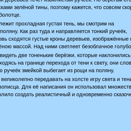
ами зелёной тины, поэтому кажется, что совсем ско
болотце.
лежит прохладная густая тень, мы смотрим на
ляну. Как раз туда и направляется тонкий ручеёк,
новь сходятся густые кроны деревьев, изображённые 
ною массой. Над ними светлеет безоблачное голубо
идеть две тоненькие берёзки, которые наклонились 
ходясь на границе перехода от тени к свету, они сло
ю ручеёк змейкой выбегает из рощи на поляну.
 великолепно передавать на холсте игру света и тени
вописца. Для её написания он использовал множест
волило создать реалистичный и одновременно сказо