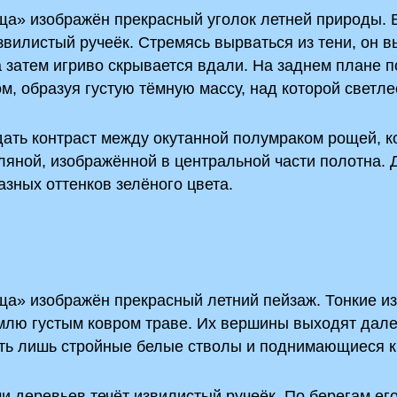
а» изображён прекрасный уголок летней природы. 
звилистый ручеёк. Стремясь вырваться из тени, он в
а затем игриво скрывается вдали. На заднем плане 
ом, образуя густую тёмную массу, над которой светле
дать контраст между окутанной полумраком рощей, 
ляной, изображённой в центральной части полотна. 
зных оттенков зелёного цвета.
ща» изображён прекрасный летний пейзаж. Тонкие и
млю густым ковром траве. Их вершины выходят дале
ть лишь стройные белые стволы и поднимающиеся к
 деревьев течёт извилистый ручеёк. По берегам его