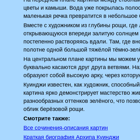
цветы и камыши. Вода уже покрылась полоск
маленькая речка превратится в небольшое 
Вместе с художником из глубины рощи, где 
открывающуюся впереди залитую солнцем по
постепенно растворяясь вдали. Там, где в
полотне одной большой тяжёлой тёмно-зелё
На центральном плане картины мы можем ув
буквально касаются друг друга ветвями. На
образуют собой высокую арку, через котору
Куинджи известен, как художник, способный
картина ярко демонстрирует мастерство жи
разнообразных оттенков зелёного, что поз
облик берёзовой рощи.
Смотрите также:
Все сочинения-описания картин
Краткая биография Архипа Куинджи